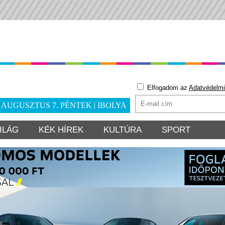
Elfogadom az
Adatvédelmi
. AUGUSZTUS 7. PÉNTEK | IBOLYA
ILÁG
KÉK HÍREK
KULTÚRA
SPORT