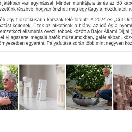
 játékban van egymással. Minden munkája a tér és az idő kapcso
etünk részévé, hogyan őrizheti meg egy tárgy a mozdulatot, az 
 egy filozofikusabb korszak felé fordult. A 2024-es „Cut-Out
v hatást keltenek. Ezek az alkotások a hiány, az idő és a nyom
mzetközi elismerés övezi, többek között a Bajor Állami Díjjal
 Művei világszerte megtalálhatók múzeumokban, galériákban, k
környezetben egyaránt. Pályafutása során több mint negyven közté