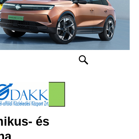
ikus- és
na