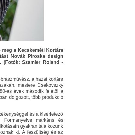
e meg a Kecskeméti Kortárs
ítást Novák Piroska design
. (Fotók: Szamler Roland -
obrászművész, a hazai kortárs
 szakán, mestere Csekovszky
 80-as évek második felétől a
an dolgozott, több produkció
zékenységgel és a kísérletező
. Formanyelve markáns és
Alkotásain gyakran találkozunk
oznak ki. A feszültség és az