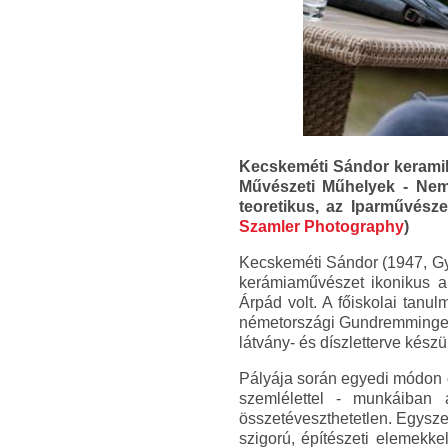
Kecskeméti Sándor keramik
Művészeti Műhelyek - Nemz
teoretikus, az Iparművész
Szamler Photography
)
Kecskeméti Sándor (1947, Gyu
kerámiaművészet ikonikus a
Árpád volt. A főiskolai tanu
németországi Gundremmingenb
látvány- és díszletterve kész
Pályája során egyedi módon ö
szemlélettel - munkáiba
összetéveszthetetlen. Egyszer
szigorú, építészeti elemekk