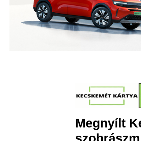
Megnyílt K
szobrászmű