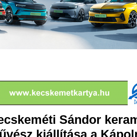
ecskeméti Sándor keram
vész kiállítása a Kápol