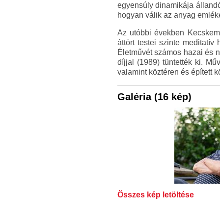
egyensúly dinamikája állandó
hogyan válik az anyag emlékez
Az utóbbi években Kecskeméti
áttört testei szinte meditatí
Életművét számos hazai és ne
díjjal (1989) tüntették ki.
valamint köztéren és épített 
Galéria (16 kép)
Összes kép letöltése