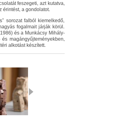
latát feszegeti, azt kutatva,
érintést, a gondolatot.
s" sorozat falból kiemelkedő,
hagyás fogalmait járják körül.
 (1986) és a Munkácsy Mihály-
öz- és magángyűjteményekben,
ri alkotást készített.