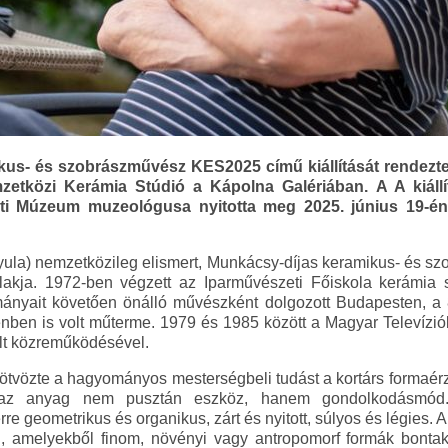
us- és szobrászművész KES2025 című kiállítását rendezt
etközi Kerámia Stúdió a Kápolna Galériában. A A kiáll
eti Múzeum muzeológusa nyitotta meg 2025. június 19-én
la) nemzetközileg elismert, Munkácsy-díjas keramikus- és sz
lakja. 1972-ben végzett az Iparművészeti Főiskola kerámia
lmányait követően önálló művészként dolgozott Budapesten, a
en is volt műterme. 1979 és 1985 között a Magyar Televíziób
ült közreműködésével.
tvözte a hagyományos mesterségbeli tudást a kortárs formaér
n az anyag nem pusztán eszköz, hanem gondolkodásmód
re geometrikus és organikus, zárt és nyitott, súlyos és légies. 
el, amelyekből finom, növényi vagy antropomorf formák bontak