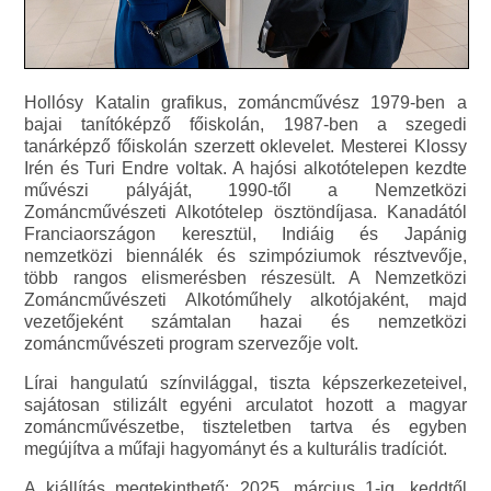
Hollósy Katalin grafikus, zománcművész 1979-ben a
bajai tanítóképző főiskolán, 1987-ben a szegedi
tanárképző főiskolán szerzett oklevelet. Mesterei Klossy
Irén és Turi Endre voltak. A hajósi alkotótelepen kezdte
művészi pályáját, 1990-től a Nemzetközi
Zománcművészeti Alkotótelep ösztöndíjasa. Kanadától
Franciaországon keresztül, Indiáig és Japánig
nemzetközi biennálék és szimpóziumok résztvevője,
több rangos elismerésben részesült. A Nemzetközi
Zománcművészeti Alkotóműhely alkotójaként, majd
vezetőjeként számtalan hazai és nemzetközi
zománcművészeti program szervezője volt.
Lírai hangulatú színvilággal, tiszta képszerkezeteivel,
sajátosan stilizált egyéni arculatot hozott a magyar
zománcművészetbe, tiszteletben tartva és egyben
megújítva a műfaji hagyományt és a kulturális tradíciót.
A kiállítás megtekinthető: 2025. március 1-ig, keddtől