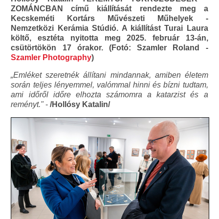
ZOMÁNCBAN című kiállítását rendezte meg a
Kecskeméti Kortárs Művészeti Műhelyek -
Nemzetközi Kerámia Stúdió. A kiállítást Turai Laura
költő, esztéta nyitotta meg 2025. február 13-án,
csütörtökön 17 órakor. (Fotó: Szamler Roland -
Szamler Photography
)
„Emléket szeretnék állítani mindannak, amiben életem
során teljes lényemmel, valómmal hinni és bízni tudtam,
ami időről időre elhozta számomra a katarzist és a
reményt."
-
/Hollósy Katalin/