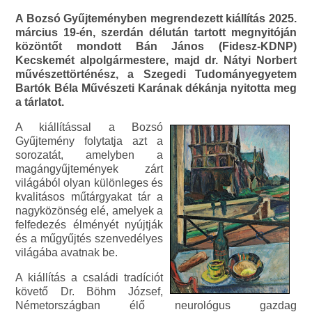
A Bozsó Gyűjteményben megrendezett kiállítás 2025.
március 19-én, szerdán délután tartott megnyitóján
közöntőt mondott Bán János (Fidesz-KDNP)
Kecskemét alpolgármestere, majd dr. Nátyi Norbert
művészettörténész, a Szegedi Tudományegyetem
Bartók Béla Művészeti Karának dékánja nyitotta meg
a tárlatot.
A kiállítással a Bozsó
Gyűjtemény folytatja azt a
sorozatát, amelyben a
magángyűjtemények zárt
világából olyan különleges és
kvalitásos műtárgyakat tár a
nagyközönség elé, amelyek a
felfedezés élményét nyújtják
és a műgyűjtés szenvedélyes
világába avatnak be.
A kiállítás a családi tradíciót
követő Dr. Böhm József,
Németországban élő neurológus gazdag