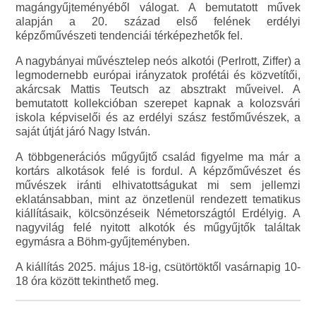
magángyűjteményéből válogat. A bemutatott művek
alapján a 20. század első felének erdélyi
képzőművészeti tendenciái térképezhetők fel.
A nagybányai művésztelep neós alkotói (Perlrott, Ziffer) a
legmodernebb európai irányzatok profétái és közvetítői,
akárcsak Mattis Teutsch az absztrakt műveivel. A
bemutatott kollekcióban szerepet kapnak a kolozsvári
iskola képviselői és az erdélyi szász festőművészek, a
saját útját járó Nagy István.
A többgenerációs műgyűjtő család figyelme ma már a
kortárs alkotások felé is fordul. A képzőművészet és
művészek iránti elhivatottságukat mi sem jellemzi
eklatánsabban, mint az önzetlenül rendezett tematikus
kiállításaik, kölcsönzéseik Németországtól Erdélyig. A
nagyvilág felé nyitott alkotók és műgyűjtők találtak
egymásra a Böhm-gyűjteményben.
A kiállítás 2025. május 18-ig, csütörtöktől vasárnapig 10-
18 óra között tekinthető meg.