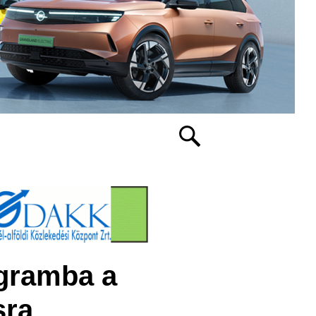
ogramba a
sra