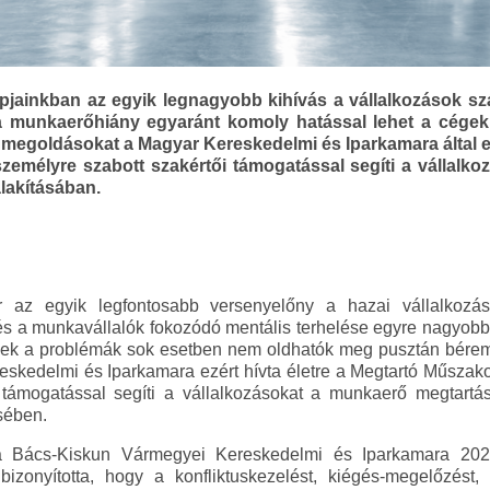
jainkban az egyik legnagyobb kihívás a vállalkozások sz
s a munkaerőhiány egyaránt komoly hatással lehet a cége
i megoldásokat a Magyar Kereskedelmi és Iparkamara által e
emélyre szabott szakértői támogatással segíti a vállalkoz
lakításában.
 az egyik legfontosabb versenyelőny a hazai vállalkozá
és a munkavállalók fokozódó mentális terhelése egyre nagyobb
k a problémák sok esetben nem oldhatók meg pusztán béreme
skedelmi és Iparkamara ezért hívta életre a Megtartó Műszak
 támogatással segíti a vállalkozásokat a munkaerő megtartá
sében.
 Bács-Kiskun Vármegyei Kereskedelmi és Iparkamara 2025
bizonyította, hogy a konfliktuskezelést, kiégés-megelőzés