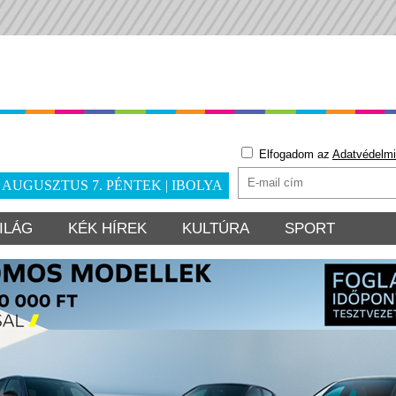
Elfogadom az
Adatvédelmi
. AUGUSZTUS 7. PÉNTEK | IBOLYA
ILÁG
KÉK HÍREK
KULTÚRA
SPORT