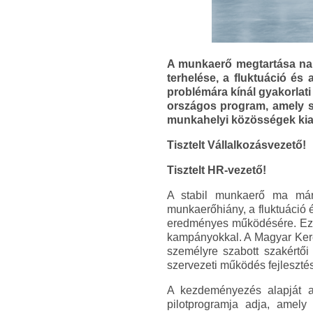
A munkaerő megtartása nap
terhelése, a fluktuáció é
problémára kínál gyakorlat
országos program, amely sz
munkahelyi közösségek kia
Tisztelt Vállalkozásvezető!
Tisztelt HR-vezető!
A stabil munkaerő ma már
munkaerőhiány, a fluktuáció 
eredményes működésére. Eze
kampányokkal. A Magyar Kere
személyre szabott szakértői
szervezeti működés fejleszté
A kezdeményezés alapját a
pilotprogramja adja, amely 