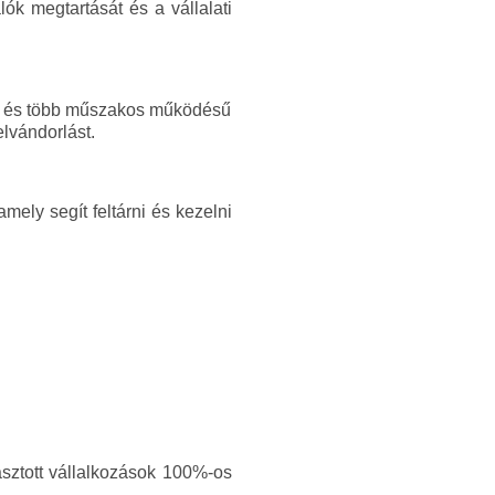
ók megtartását és a vállalati
rtó és több műszakos működésű
lvándorlást.
mely segít feltárni és kezelni
sztott vállalkozások 100%-os