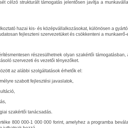
ét célzó strukturált támogatás jelentősen javítja a munkavállal
alkoztató hazai kis- és középvállalkozásokat, különösen a gyá
udatosan fejleszteni szervezetüket és csökkenteni a munkaerő-e
térítésmentesen részesülhetnek olyan szakértői támogatásban, a
ásoló szervezeti és vezetői tényezőket.
zött az alábbi szolgáltatások érhetők el:
mélyre szabott fejlesztési javaslatok,
ultáció,
ás,
giai szakértői tanácsadás.
értéke 800 000-1 000 000 forint, amelyhez a programba bevála
n juthatnak hozzá.