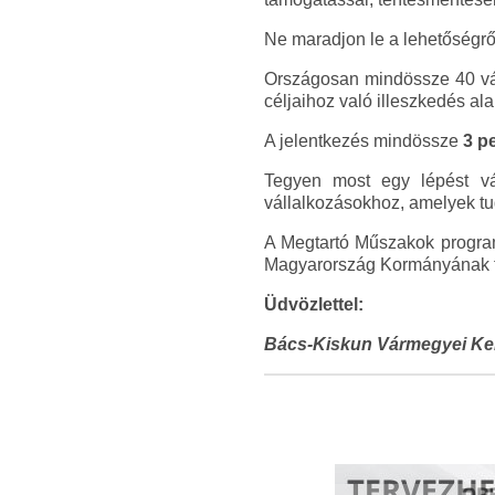
Ne maradjon le a lehetőségrő
Országosan mindössze 40 vál
céljaihoz való illeszkedés ala
A jelentkezés mindössze
3 p
Tegyen most egy lépést vál
vállalkozásokhoz, amelyek tu
A Megtartó Műszakok program
Magyarország Kormányának t
Üdvözlettel:
Bács-Kiskun Vármegyei Ker