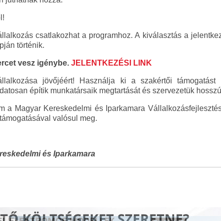
l!
lalkozás csatlakozhat a programhoz. A kiválasztás a jelentke
pján történik.
ercet vesz igénybe.
JELENTKEZÉSI LINK
lalkozása jövőjéért! Használja ki a szakértői támogatás
datosan építik munkatársaik megtartását és szervezetük hosszú 
 a Magyar Kereskedelmi és Iparkamara Vállalkozásfejlesztés
ámogatásával valósul meg.
eskedelmi és Iparkamara