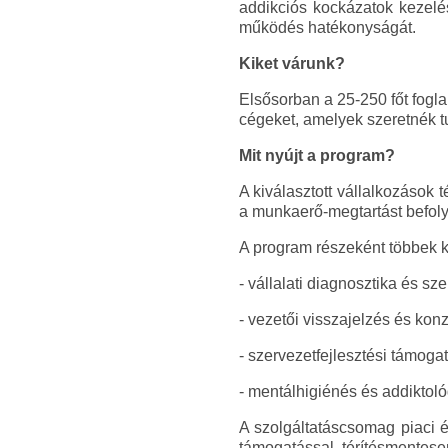
addikciós kockázatok kezelés
működés hatékonyságát.
Kiket várunk?
Elsősorban a 25-250 főt fogl
cégeket, amelyek szeretnék t
Mit nyújt a program?
A kiválasztott vállalkozások 
a munkaerő-megtartást befoly
A program részeként többek kö
- vállalati diagnosztika és sze
- vezetői visszajelzés és konz
- szervezetfejlesztési támogat
- mentálhigiénés és addiktoló
A szolgáltatáscsomag piaci 
támogatással, térítésmentese