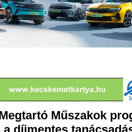
 Megtartó Műszakok pr
s a díjmentes tanácsadá