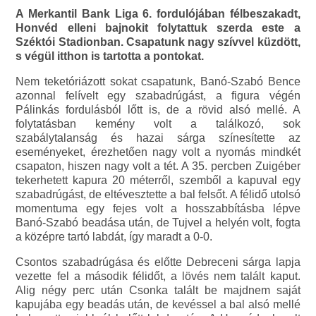
A Merkantil Bank Liga 6. fordulójában félbeszakadt,
Honvéd elleni bajnokit folytattuk szerda este a
Széktói Stadionban. Csapatunk nagy szívvel küzdött,
s végül itthon is tartotta a pontokat.
Nem teketóriázott sokat csapatunk, Banó-Szabó Bence
azonnal felívelt egy szabadrúgást, a figura végén
Pálinkás fordulásból lőtt is, de a rövid alsó mellé. A
folytatásban kemény volt a találkozó, sok
szabálytalanság és hazai sárga színesítette az
eseményeket, érezhetően nagy volt a nyomás mindkét
csapaton, hiszen nagy volt a tét. A 35. percben Zuigéber
tekerhetett kapura 20 méterről, szemből a kapuval egy
szabadrúgást, de eltévesztette a bal felsőt. A félidő utolsó
momentuma egy fejes volt a hosszabbításba lépve
Banó-Szabó beadása után, de Tujvel a helyén volt, fogta
a középre tartó labdát, így maradt a 0-0.
Csontos szabadrúgása és előtte Debreceni sárga lapja
vezette fel a második félidőt, a lövés nem talált kaput.
Alig négy perc után Csonka talált be majdnem saját
kapujába egy beadás után, de kevéssel a bal alsó mellé