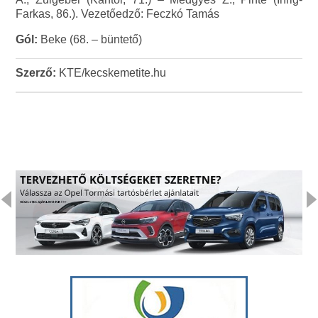
Farkas, 86.). Vezetőedző: Feczkó Tamás
Gól:
Beke (68. – büntető)
Szerző:
KTE/kecskemetite.hu