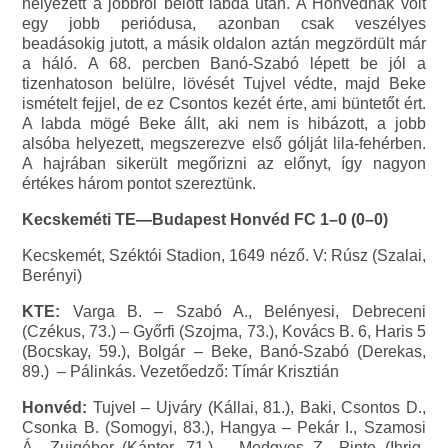
helyezett a jobbról belőtt labda után. A Honvédnak volt
egy jobb periódusa, azonban csak veszélyes
beadásokig jutott, a másik oldalon aztán megzördült már
a háló. A 68. percben Banó-Szabó lépett be jól a
tizenhatoson belülre, lövését Tujvel védte, majd Beke
ismételt fejjel, de ez Csontos kezét érte, ami büntetőt ért.
A labda mögé Beke állt, aki nem is hibázott, a jobb
alsóba helyezett, megszerezve első gólját lila-fehérben.
A hajrában sikerült megőrizni az előnyt, így nagyon
értékes három pontot szereztünk.
Kecskeméti TE—Budapest Honvéd FC 1–0 (0–0)
Kecskemét, Széktói Stadion, 1649 néző. V: Rúsz (Szalai,
Berényi)
KTE:
Varga B. – Szabó A., Belényesi, Debreceni
(Czékus, 73.) – Győrfi (Szojma, 73.), Kovács B. 6, Haris 5
(Bocskay, 59.), Bolgár – Beke, Banó-Szabó (Derekas,
89.) – Pálinkás. Vezetőedző: Tímár Krisztián
Honvéd:
Tujvel – Ujváry (Kállai, 81.), Baki, Csontos D.,
Csonka B. (Somogyi, 83.), Hangya – Pekár I., Szamosi
Á., Zuigéber (Kántor, 71.) – Medgyes Z., Pinte (Ihrig-