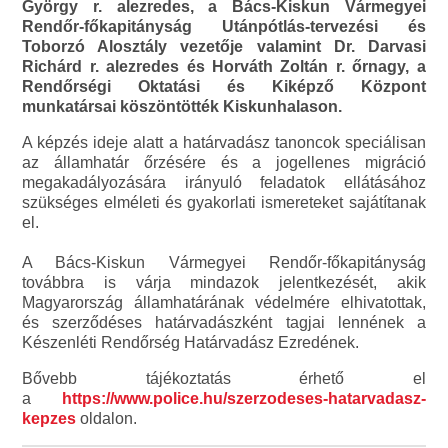
György r. alezredes, a Bács-Kiskun Vármegyei
Rendőr-főkapitányság Utánpótlás-tervezési és
Toborzó Alosztály vezetője valamint Dr. Darvasi
Richárd r. alezredes és Horváth Zoltán r. őrnagy, a
Rendőrségi Oktatási és Kiképző Központ
munkatársai köszöntötték Kiskunhalason.
A képzés ideje alatt a határvadász tanoncok speciálisan
az államhatár őrzésére és a jogellenes migráció
megakadályozására irányuló feladatok ellátásához
szükséges elméleti és gyakorlati ismereteket sajátítanak
el.
A Bács-Kiskun Vármegyei Rendőr-főkapitányság
továbbra is várja mindazok jelentkezését, akik
Magyarország államhatárának védelmére elhivatottak,
és szerződéses határvadászként tagjai lennének a
Készenléti Rendőrség Határvadász Ezredének.
Bővebb tájékoztatás érhető el
a
https://www.police.hu/szerzodeses-hatarvadasz-
kepzes
oldalon.