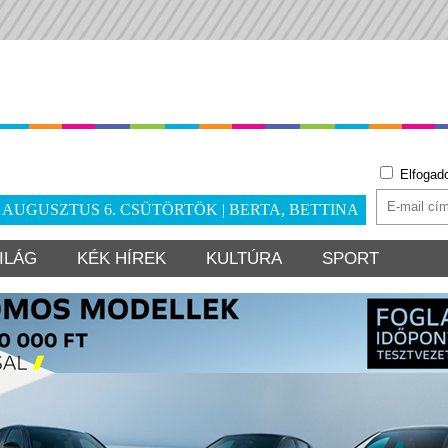
Elfogad
. AUGUSZTUS 6. CSÜTÖRTÖK | BERTA, BETTINA
ILÁG
KÉK HÍREK
KULTÚRA
SPORT