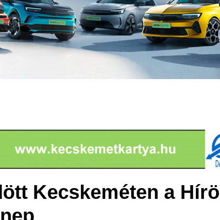
ött Kecskeméten a Hírö
nnep