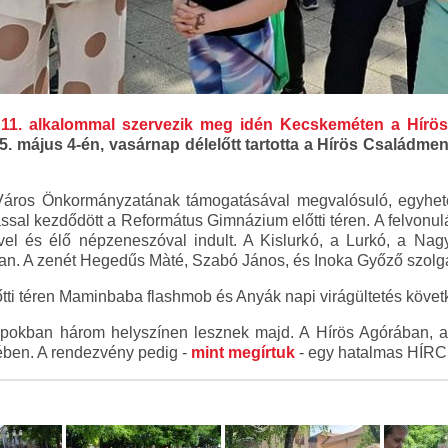
r
11. alkalommal szervezik meg idén Kecskeméten a Hírö
. május 4-én, vasárnap délelőtt tartotta a Hírös Családme
áros Önkormányzatának támogatásával megvalósuló, egyhete
ással kezdődött a Református Gimnázium előtti téren. A felvon
l és élő népzeneszóval indult. A Kislurkó, a Lurkó, a Nagy
n. A zenét Hegedűs Màté, Szabó János, és Inoka Győző szolgál
tti téren Maminbaba flashmob és Anyák napi virágültetés követk
pokban három helyszínen lesznek majd. A Hírös Agórában, a
ében. A rendezvény pedig -
mint megírtuk
- egy hatalmas HÍRC