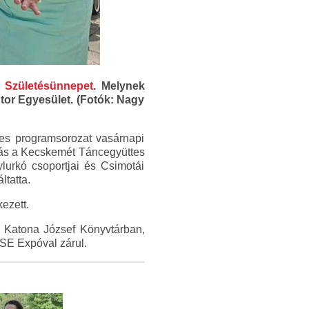
s Születésünnepet
. Melynek
ntor Egyesület. (Fotók: Nagy
s programsorozat vasárnapi
ulás a Kecskemét Táncegyüttes
lurkó csoportjai és Csimotái
tatta.
ezett.
 Katona József Könyvtárban,
SE Expóval zárul.