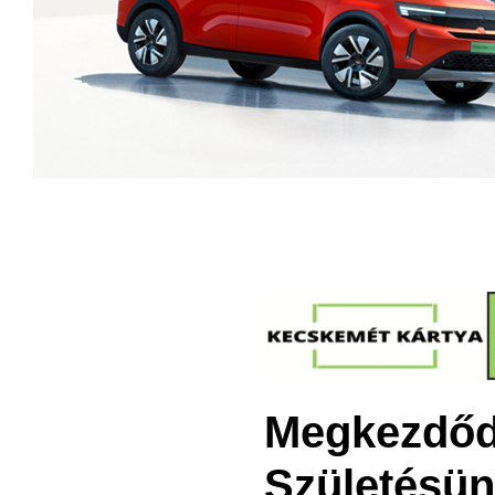
Megkezdőd
Születésü