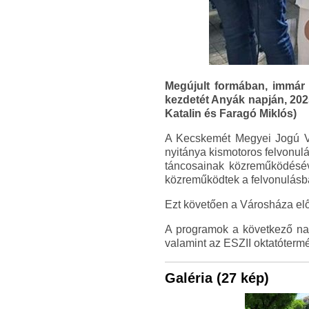
Megújult formában, immá
kezdetét Anyák napján, 2025
Katalin és Faragó Miklós)
A Kecskemét Megyei Jogú V
nyitánya kismotoros felvonul
táncosainak közreműködéséve
közreműködtek a felvonulásba
Ezt követően a Városháza elő
A programok a következő na
valamint az ESZII oktatóterm
Galéria (27 kép)