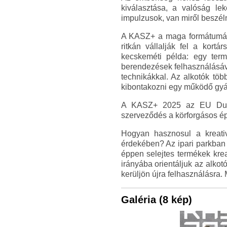
kiválasztása, a valóság le
impulzusok, van miről beszélni
A KASZ+ a maga formátumába
ritkán vállalják fel a kor
kecskeméti példa: egy ter
berendezések felhasználásáv
technikákkal. Az alkotók tö
kibontakozni egy működő gyá
A KASZ+ 2025 az EU Duna
szerveződés a körforgásos ép
Hogyan hasznosul a kreativ
érdekében? Az ipari parkban 
éppen selejtes termékek krea
irányába orientáljuk az alkot
kerüljön újra felhasználásra.
Galéria (8 kép)