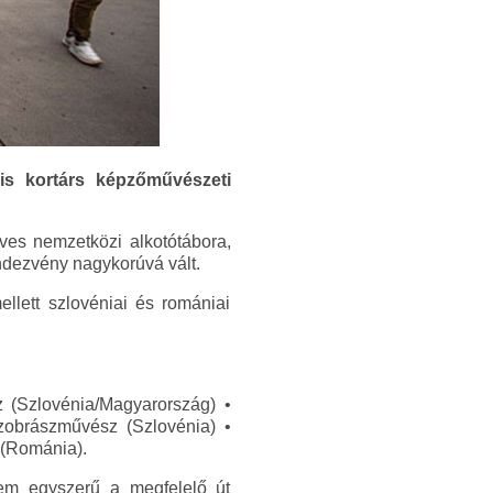
is kortárs képzőművészeti
es nemzetközi alkotótábora,
endezvény nagykorúvá vált.
llett szlovéniai és romániai
 (Szlovénia/Magyarország) •
obrászművész (Szlovénia) •
 (Románia).
 Nem egyszerű a megfelelő út