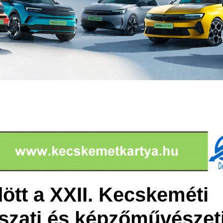
tt a XXII. Kecskeméti
szati és képzőművészet