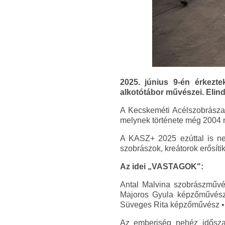
2025. június 9-én érkezt
alkotótábor művészei. Elin
A Kecskeméti Acélszobrásza
melynek története még 2004 ny
A KASZ+ 2025 ezúttal is nem
szobrászok, kreátorok erősíti
Az idei „VASTAGOK":
Antal Malvina szobrászművé
Majoros Gyula képzőművész
Süveges Rita képzőművész • 
Az emberiség nehéz időszaká