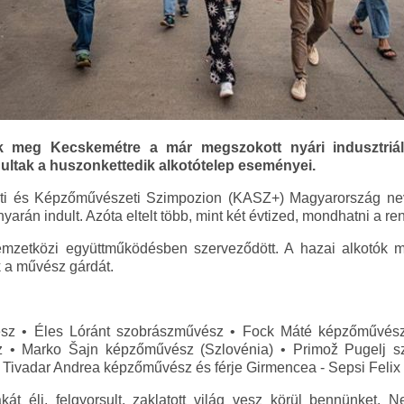
ek meg Kecskemétre a már megszokott nyári indusztriál
dultak a huszonkettedik alkotótelep eseményei.
ti és Képzőművészeti Szimpozion (KASZ+) Magyarország nev
arán indult. Azóta eltelt több, mint két évtized, mondhatni a r
zetközi együttműködésben szerveződött. A hazai alkotók me
k a művész gárdát.
sz • Éles Lóránt szobrászművész • Fock Máté képzőművész
 • Marko Šajn képzőművész (Szlovénia) • Primož Pugelj sz
Tivadar Andrea képzőművész és férje Girmencea - Sepsi Felix
t éli, felgyorsult, zaklatott világ vesz körül bennünket.