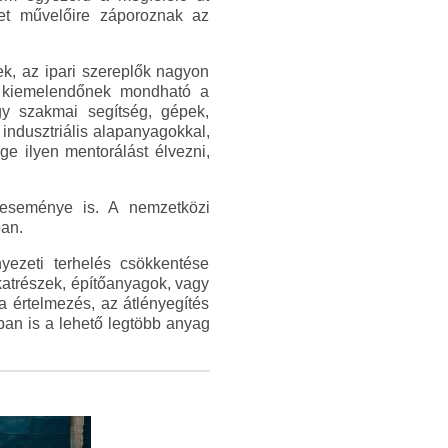
zet művelőire záporoznak az
, az ipari szereplők nagyon
en kiemelendőnek mondható a
y szakmai segítség, gépek,
ndusztriális alapanyagokkal,
e ilyen mentorálást élvezni,
seménye is. A nemzetközi
ban.
yezeti terhelés csökkentése
katrészek, építőanyagok, vagy
a értelmezés, az átlényegítés
rban is a lehető legtöbb anyag