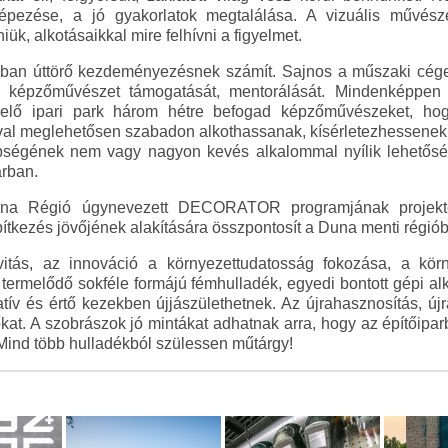
képezése, a jó gyakorlatok megtalálása. A vizuális művés
ük, alkotásaikkal mire felhívni a figyelmet.
n úttörő kezdeményezésnek számít. Sajnos a műszaki cégek
társ képzőművészet támogatását, mentorálását. Mindenképp
melő ipari park három hétre befogad képzőművészeket, hog
al meglehetősen szabadon alkothassanak, kísérletezhessenek i
bbségének nem vagy nagyon kevés alkalommal nyílik lehetőség
rban.
 Régió úgynevezett DECORATOR programjának projekte
ítkezés jövőjének alakítására összpontosít a Duna menti régió
itás, az innováció a környezettudatosság fokozása, a körn
termelődő sokféle formájú fémhulladék, egyedi bontott gépi al
tív és értő kezekben újjászülethetnek. Az újrahasznosítás, újr
ókat. A szobrászok jó mintákat adhatnak arra, hogy az építőipa
 Mind több hulladékból szülessen műtárgy!