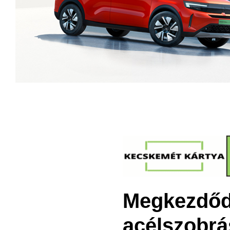
Megkezdődö
acélszobrá