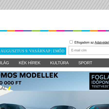
Elfogadom az
Adatvédel
. AUGUSZTUS 9. VASÁRNAP | EMŐD
ILÁG
KÉK HÍREK
KULTÚRA
SPORT