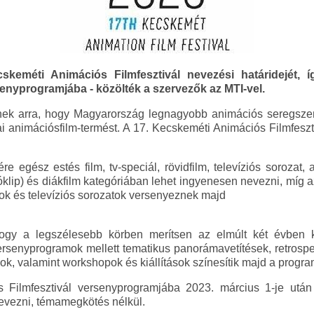
keméti Animációs Filmfesztivál nevezési határidejét, íg
senyprogramjába - közölték a szervezők az MTI-vel.
ek arra, hogy Magyarország legnagyobb animációs seregszem
i animációsfilm-termést. A 17. Kecskeméti Animációs Filmfeszti
e egész estés film, tv-speciál, rövidfilm, televíziós sorozat, 
eóklip) és diákfilm kategóriában lehet ingyenesen nevezni, míg 
lok és televíziós sorozatok versenyeznek majd
hogy a legszélesebb körben merítsen az elmúlt két évben 
ersenyprogramok mellett tematikus panorámavetítések, retrospe
k, valamint workshopok és kiállítások színesítik majd a progra
 Filmfesztivál versenyprogramjába 2023. március 1-je után 
evezni, témamegkötés nélkül.