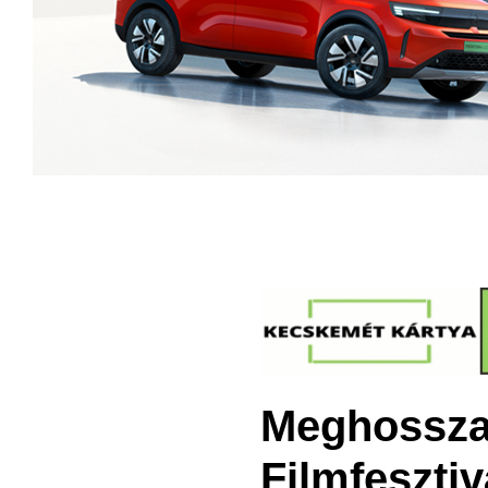
Meghosszab
Filmfesztiv