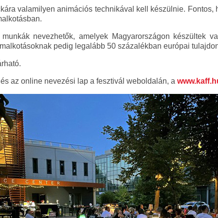
ckára valamilyen animációs technikával kell készülnie. Fontos,
malkotásban.
 munkák nevezhetők, amelyek Magyarországon készültek va
lmalkotásoknak pedig legalább 50 százalékban európai tulajdonba
rható.
i és az online nevezési lap a fesztivál weboldalán, a
www.kaff.h