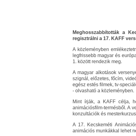
Meghosszabbították a Kecs
regisztrálni a 17. KAFF ver
A közleményben emlékeztetn
legfrissebb magyar és európa
1. között rendezik meg.
A magyar alkotások versenyér
szignál, előzetes, főcím, vid
egész estés filmek, tv-speciá
- olvasható a közleményben.
Mint írják, a KAFF célja, 
animációsfilm-termésből. A v
konzultációk és mesterkurzuso
A 17. Kecskeméti Animációs
animációs munkákkal lehet n