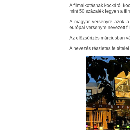
A filmalkotásnak kockáról ko
mint 50 százalék legyen a fil
A magyar versenyre azok a
európai versenyre nevezett fi
Az előzsűrizés márciusban vá
A nevezés részletes feltétele