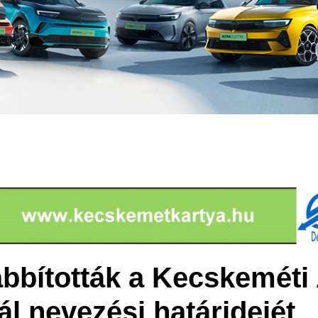
bították a Kecskeméti
ál nevezési határidejét