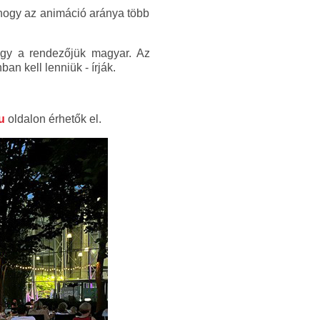
 hogy az animáció aránya több
gy a rendezőjük magyar. Az
n kell lenniük - írják.
u
oldalon érhetők el.