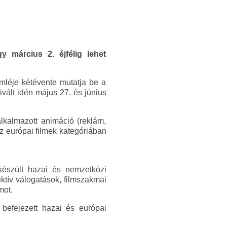
y március 2. éjfélig lehet
léje kétévente mutatja be a
vált idén május 27. és június
alkalmazott animáció (reklám,
az európai filmek kategóriában
készült hazai és nemzetközi
ktív válogatások, filmszakmai
mot.
befejezett hazai és európai