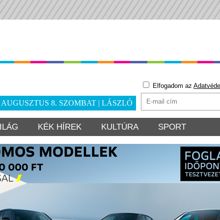
Elfogadom az
Adatvéde
. AUGUSZTUS 8. SZOMBAT | LÁSZLÓ
ILÁG
KÉK HÍREK
KULTÚRA
SPORT