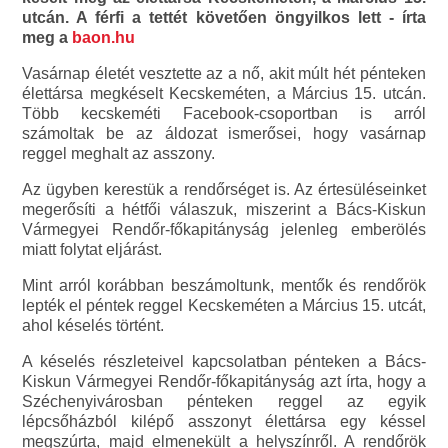
utcán. A férfi a tettét követően öngyilkos lett - írta
meg a
baon.hu
Vasárnap életét vesztette az a nő, akit múlt hét pénteken
élettársa megkéselt Kecskeméten, a Március 15. utcán.
Több kecskeméti Facebook-csoportban is arról
számoltak be az áldozat ismerősei, hogy vasárnap
reggel meghalt az asszony.
Az ügyben kerestük a rendőrséget is. Az értesüléseinket
megerősíti a hétfői válaszuk, miszerint a Bács-Kiskun
Vármegyei Rendőr-főkapitányság jelenleg emberölés
miatt folytat eljárást.
Mint arról korábban beszámoltunk, mentők és rendőrök
lepték el péntek reggel Kecskeméten a Március 15. utcát,
ahol késelés történt.
A késelés részleteivel kapcsolatban pénteken a Bács-
Kiskun Vármegyei Rendőr-főkapitányság azt írta, hogy a
Széchenyivárosban pénteken reggel az egyik
lépcsőházból kilépő asszonyt élettársa egy késsel
megszúrta, majd elmenekült a helyszínről. A rendőrök