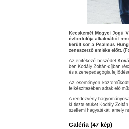
Kecskemét Megyei Jogú Vá
évfordulója alkalmából re
került sor a Psalmus Hunga
zeneszerző emléke előtt. (F
Az emlékező beszédet
Ková
ben Kodály Zoltán-díjban rés
és a zenepedagógia fejlődés
Az eseményen közreműködte
felkészítésében adtak elő m
A rendezvény hagyományosan 
ki tiszteletüket Kodály Zolt
szellemi hagyatékát, amely n
Galéria (47 kép)