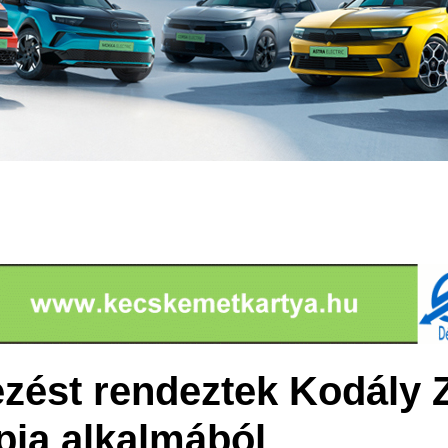
ést rendeztek Kodály Z
pja alkalmából