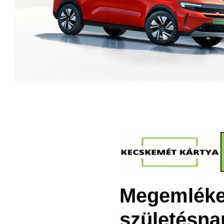
Megemlékez
születésna