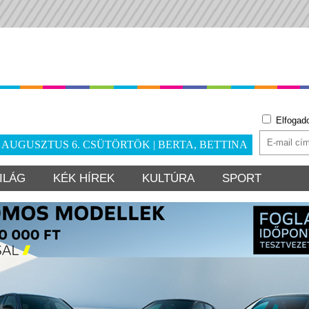
Elfogad
. AUGUSZTUS 6. CSÜTÖRTÖK | BERTA, BETTINA
ILÁG
KÉK HÍREK
KULTÚRA
SPORT