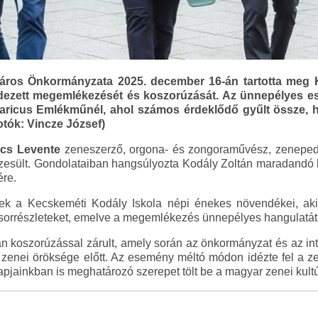
ros Önkormányzata 2025. december 16-án tartotta meg K
ndezett megemlékezését és koszorúzását. Az ünnepélyes es
ricus Emlékműnél, ahol számos érdeklődő gyűlt össze, ho
otók: Vincze József)
cs Levente
zeneszerző, orgona- és zongoraművész, zeneped
zesült. Gondolataiban hangsúlyozta Kodály Zoltán maradandó 
ére.
k a Kecskeméti Kodály Iskola népi énekes növendékei, ak
űsorrészleteket, emelve a megemlékezés ünnepélyes hangulatát
koszorúzással zárult, amely során az önkormányzat és az int
án zenei öröksége előtt. Az esemény méltó módon idézte fel 
apjainkban is meghatározó szerepet tölt be a magyar zenei kult