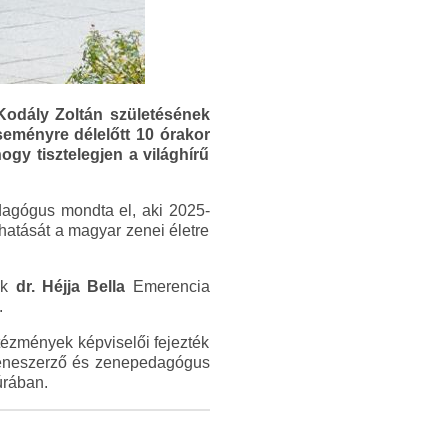
odály Zoltán születésének
eményre délelőtt 10 órakor
gy tisztelegjen a világhírű
agógus mondta el, aki 2025-
hatását a magyar zenei életre
ik
dr. Héjja Bella
Emerencia
.
ézmények képviselői fejezték
a zeneszerző és zenepedagógus
úrában.