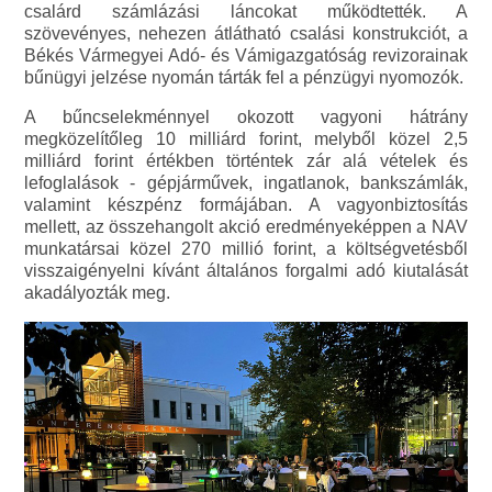
csalárd számlázási láncokat működtették. A
szövevényes, nehezen átlátható csalási konstrukciót, a
Békés Vármegyei Adó- és Vámigazgatóság revizorainak
bűnügyi jelzése nyomán tárták fel a pénzügyi nyomozók.
A bűncselekménnyel okozott vagyoni hátrány
megközelítőleg 10 milliárd forint, melyből közel 2,5
milliárd forint értékben történtek zár alá vételek és
lefoglalások - gépjárművek, ingatlanok, bankszámlák,
valamint készpénz formájában. A vagyonbiztosítás
mellett, az összehangolt akció eredményeképpen a NAV
munkatársai közel 270 millió forint, a költségvetésből
visszaigényelni kívánt általános forgalmi adó kiutalását
akadályozták meg.