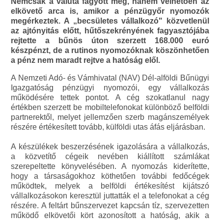
Nemcsak a valuta fagyott meg, hanem vélhetően az
elkövető arca is, amikor a pénzügyőr nyomozók
megérkeztek. A „becsületes vállalkozó" közvetlenül
az ajtónyitás előtt, hűtőszekrényének fagyasztójába
rejtette a bűnös úton szerzett 168.000 euró
készpénzt, de a rutinos nyomozóknak köszönhetően
a pénz nem maradt rejtve a hatóság elől.
A Nemzeti Adó- és Vámhivatal (NAV) Dél-alföldi Bűnügyi
Igazgatóság pénzügyi nyomozói, egy vállalkozás
működésére tettek pontot. A cég szokatlanul nagy
értékben szerzett be mobiltelefonokat különböző belföldi
partnerektől, melyet jellemzően szerb magánszemélyek
részére értékesített tovább, külföldi utas áfás eljárásban.
A készülékek beszerzésének igazolására a vállalkozás,
a közvetítő cégeik nevében kiállított számlákat
szerepeltette könyvelésében. A nyomozás kiderítette,
hogy a társaságokhoz köthetően további fedőcégek
működtek, melyek a belföldi értékesítést kijátszó
vállalkozásokon keresztül juttatták el a telefonokat a cég
részére. A feltárt bűnszervezet kapcsán tíz, szervezetten
működő elkövetői kört azonosított a hatóság, akik a