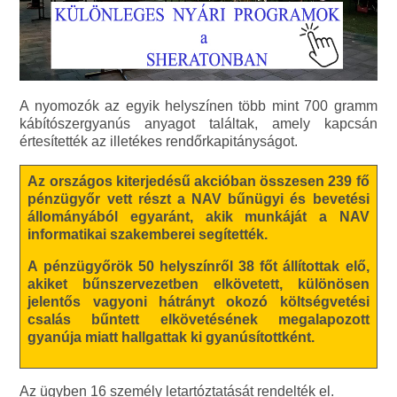
A nyomozók az egyik helyszínen több mint 700 gramm
kábítószergyanús anyagot találtak, amely kapcsán
értesítették az illetékes rendőrkapitányságot.
Az országos kiterjedésű akcióban összesen 239 fő
pénzügyőr vett részt a NAV bűnügyi és bevetési
állományából egyaránt, akik munkáját a NAV
informatikai szakemberei segítették.
A pénzügyőrök 50 helyszínről 38 főt állítottak elő,
akiket bűnszervezetben elkövetett, különösen
jelentős vagyoni hátrányt okozó költségvetési
csalás bűntett elkövetésének megalapozott
gyanúja miatt hallgattak ki gyanúsítottként.
Az ügyben 16 személy letartóztatását rendelték el.