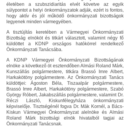
életében a szubszidiaritás elvét követve az egyik
súlypontot a helyi önkormányzatok adják, ezért is fontos,
hogy aktív és jól működő önkormányzati bizottságok
legyenek minden vármegyében.
A tisztújítás keretében a Vármegyei Önkormányzati
Bizottság elnököt és titkárt választott, valamint négy fő
küldöttet a KDNP országos hatókörrel rendelkező
Önkormányzati Tanácsába.
A KDNP Vármegyei Önkormányzati Bizottságának
elnöke a következő öt esztendőben Almási Roland Márk,
Kunszállás polgármestere, titkára Brassó Imre Albert,
Harkakötöny polgármestere. Az Önkormányzati Tanács
küldöttjei: Ágoston Béla, Tiszaalpár polgármestere,
Brassó Imre Albert, Harkakötöny polgármestere, Szabó
György Róbert, Jakabszállás polgármestere, valamint Dr.
Réczi László, Kiskunfélegyháza önkormányzati
képviselője. Tisztségénél fogva Dr. Mák Kornél, a Bács-
Kiskun Vármegyei Önkormányzat alelnöke és Almási
Roland Márk bizottsági elnök hivatalból tagjai az
Önkormányzati Tanácsnak.