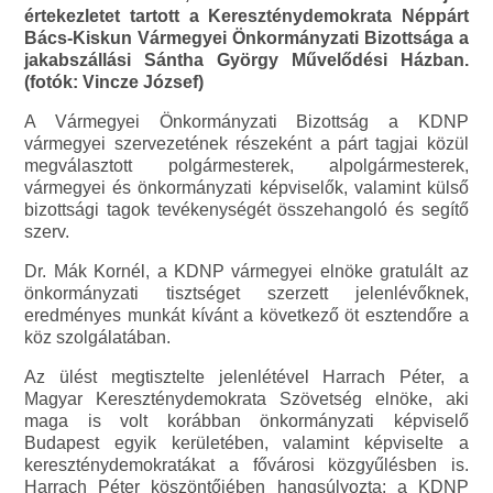
értekezletet tartott a Kereszténydemokrata Néppárt
Bács-Kiskun Vármegyei Önkormányzati Bizottsága a
jakabszállási Sántha György Művelődési Házban.
(fotók: Vincze József)
A Vármegyei Önkormányzati Bizottság a KDNP
vármegyei szervezetének részeként a párt tagjai közül
megválasztott polgármesterek, alpolgármesterek,
vármegyei és önkormányzati képviselők, valamint külső
bizottsági tagok tevékenységét összehangoló és segítő
szerv.
Dr. Mák Kornél, a KDNP vármegyei elnöke gratulált az
önkormányzati tisztséget szerzett jelenlévőknek,
eredményes munkát kívánt a következő öt esztendőre a
köz szolgálatában.
Az ülést megtisztelte jelenlétével Harrach Péter, a
Magyar Kereszténydemokrata Szövetség elnöke, aki
maga is volt korábban önkormányzati képviselő
Budapest egyik kerületében, valamint képviselte a
kereszténydemokratákat a fővárosi közgyűlésben is.
Harrach Péter köszöntőjében hangsúlyozta: a KDNP