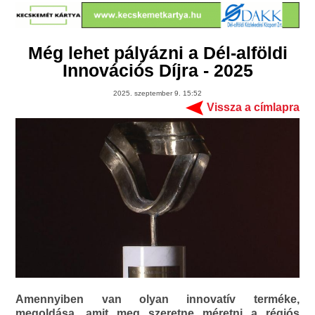
Még lehet pályázni a Dél-alföldi
Innovációs Díjra - 2025
2025. szeptember 9. 15:52
Vissza a címlapra
Amennyiben van olyan innovatív terméke,
megoldása, amit meg szeretne méretni a régiós