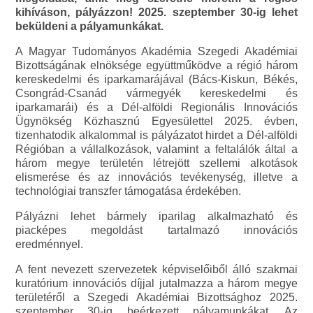
kihíváson, pályázzon! 2025. szeptember 30-ig lehet
beküldeni a pályamunkákat.
A Magyar Tudományos Akadémia Szegedi Akadémiai
Bizottságának elnöksége együttműködve a régió három
kereskedelmi és iparkamarájával (Bács-Kiskun, Békés,
Csongrád-Csanád vármegyék kereskedelmi és
iparkamarái) és a Dél-alföldi Regionális Innovációs
Ügynökség Közhasznú Egyesülettel 2025. évben,
tizenhatodik alkalommal is pályázatot hirdet a Dél-alföldi
Régióban a vállalkozások, valamint a feltalálók által a
három megye területén létrejött szellemi alkotások
elismerése és az innovációs tevékenység, illetve a
technológiai transzfer támogatása érdekében.
Pályázni lehet bármely iparilag alkalmazható és
piacképes megoldást tartalmazó innovációs
eredménnyel.
A fent nevezett szervezetek képviselőiből álló szakmai
kuratórium innovációs díjjal jutalmazza a három megye
területéről a Szegedi Akadémiai Bizottsághoz 2025.
szeptember 30-ig beérkezett pályamunkákat. Az