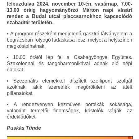
felbuzdulva 2024. november 10-én, vasárnap, 7.00-
13.00 óráig hagyományőrző Márton napi vásárt
rendez a Budai utcai piaccsarnokhoz kapcsolódó
szabadtér területén.
• A program részeként megjelenő gasztró látványelem a
bográcsban rotyogó ludaskása lesz, melyet a helyszínen
megkóstolhatnak.
• 10.00 órától lép fel a Csabagyöngye Együttes.
Szaxofonnal és tangóharmonikával adnak elő népi
dalokat.
• Szezonális elemekkel díszített szelfipont szolgál
azoknak, akik szeretnék megörökíteni az átélt
pillanatokat.
• A rendezvényen kézműves portékák sokasága,
valamint termelői finomságok, kóstolók várják az
érdeklődőket.
Puskás Tünde