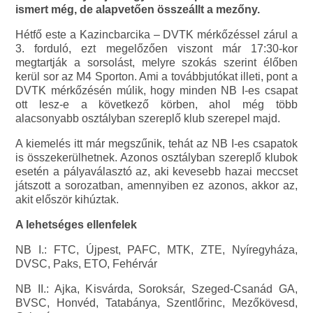
ismert még, de alapvetően összeállt a mezőny.
Hétfő este a Kazincbarcika – DVTK mérkőzéssel zárul a
3. forduló, ezt megelőzően viszont már 17:30-kor
megtartják a sorsolást, melyre szokás szerint élőben
kerül sor az M4 Sporton. Ami a továbbjutókat illeti, pont a
DVTK mérkőzésén múlik, hogy minden NB I-es csapat
ott lesz-e a következő körben, ahol még több
alacsonyabb osztályban szereplő klub szerepel majd.
A kiemelés itt már megszűnik, tehát az NB I-es csapatok
is összekerülhetnek. Azonos osztályban szereplő klubok
esetén a pályaválasztó az, aki kevesebb hazai meccset
játszott a sorozatban, amennyiben ez azonos, akkor az,
akit először kihúztak.
A lehetséges ellenfelek
NB I.: FTC, Újpest, PAFC, MTK, ZTE, Nyíregyháza,
DVSC, Paks, ETO, Fehérvár
NB II.: Ajka, Kisvárda, Soroksár, Szeged-Csanád GA,
BVSC, Honvéd, Tatabánya, Szentlőrinc, Mezőkövesd,