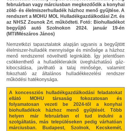
februárban vagy márciusban megkezdődik a konyhai
zöld- és élelmiszerhulladék házhoz menő gyűjtése. A
rendszert a MOHU MOL Hulladékgazdálkodási Zrt. és
az NHSZ Zounok Zrt. működteti. Fotó: Biohulladékot
begyűjtő autó Szolnokon 2024. január 19-én
(MTI/Mészáros János)
Nemzetközi tapasztalatok alapján ugyanis a begyűjtött
élelmiszer-hulladék mennyisége és minősége a házhoz
menő rendszerrel növelhető leginkább. Így jelentősen
csökkenthető a hulladéklerakók üvegházhatású gáz-
kibocsátása, javítható a talaj minősége, valamint
fokozható az általános hulladékkezelési rendszer
működési hatékonysága.
A koncessziós hulladékgazdálkodási feladatokat
ellátó MOHU társaság fokozatosan és
folyamatosan vezeti be 2024-től a konyhai
biohulladékok házhoz menő gyűjtését. Több
helyen már februárban el tud indulni a
szolgáltatás, más településeken pedig várhatóan
márciusban. Budapest, Szolnok, Kecskemét,