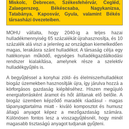
Miskolc, Debrecen, Székesfehérvár, Cegléd,
Zalaegerszeg, Békéscsaba, Nagykanizsa,
Tatabánya, Kaposvár, Gyula, valamint Békés
társasházi övezeteiben.
MOHU vállalta, hogy 2040-ig a teljes hazai
hulladékmennyiség 65 százalékát újrahasznosítja, és 10
százalék alá viszi a jelenleg az országban kiemelkedően
magas, lerakásra szánt hulladékot. A társaság célja egy
hatékonyan működő, egységes hulladékgazdálkodási
rendszer kialakítása, amelynek része a szelektív
hulladékgyűjtés is.
A begyűjtéssel a konyhai zöld- és élelmiszerhulladékot
biogáz üzemekben hasznosítják újra, így járulva hozzá a
körforgásos gazdaság kiépítéséhez. Hiszen megújuló
energiaforrásként áramot és hőt állítanak elő belőle. A
biogáz üzemben képződő maradék ráadásul - magas
tápanyagtartalma miatt - kiváló komposztot és humusz
állagú anyagot képez a mezőgazdaság számára.
Különösen fontos lesz a visszagyűjtésnél, hogy minél
magasabb tisztaságú anyagot tudjanak gyűjteni.