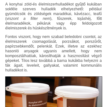
A konyhai zöld-és élelmiszerhulladékot gyűjtő kukában
sokféle szerves hulladék elhelyezhető: például
gyümölcsök és zöldségek maradékai, kávézacc, teafű
(
viszont a filter nem
), fűszerek, tojáshéj, főtt
ételmaradékok, pékáruk vagy épp feldolgozott
élelmiszerek és húskészítmények is.
Fontos viszont, hogy nem szabad beledobni csontot, az
élelmiszerek csomagolását, porzsákot, porszűrőt,
papírzsebkendőt, pelenkát. Ezek, illetve az ezekhez
hasonló anyagok ugyanis amellett, hogy nem
komposztálhatóak, károsíthatják a hasznosítást végző
gépeket. Tilos lesz továbbá a barna kukákba helyezni a
fák ágait, leveleit, gallyakat, valamint kommunális
hulladékot is.