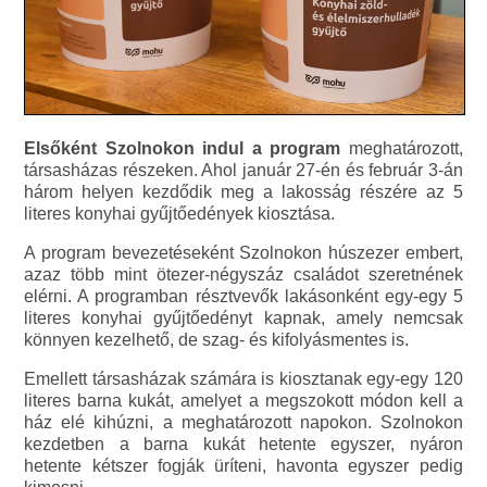
Elsőként Szolnokon indul a program
meghatározott,
társasházas részeken. Ahol január 27-én és február 3-án
három helyen kezdődik meg a lakosság részére az 5
literes konyhai gyűjtőedények kiosztása.
A program bevezetéseként Szolnokon húszezer embert,
azaz több mint ötezer-négyszáz családot szeretnének
elérni. A programban résztvevők lakásonként egy-egy 5
literes konyhai gyűjtőedényt kapnak, amely nemcsak
könnyen kezelhető, de szag- és kifolyásmentes is.
Emellett társasházak számára is kiosztanak egy-egy 120
literes barna kukát, amelyet a megszokott módon kell a
ház elé kihúzni, a meghatározott napokon. Szolnokon
kezdetben a barna kukát hetente egyszer, nyáron
hetente kétszer fogják üríteni, havonta egyszer pedig