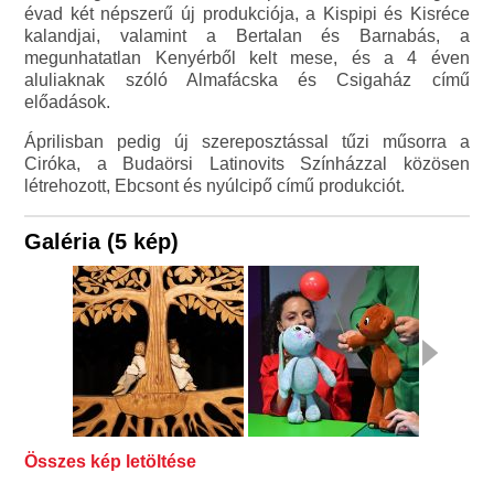
évad két népszerű új produkciója, a Kispipi és Kisréce
kalandjai, valamint a Bertalan és Barnabás, a
megunhatatlan Kenyérből kelt mese, és a 4 éven
aluliaknak szóló Almafácska és Csigaház című
előadások.
Áprilisban pedig új szereposztással tűzi műsorra a
Ciróka, a Budaörsi Latinovits Színházzal közösen
létrehozott, Ebcsont és nyúlcipő című produkciót.
Galéria (5 kép)
Összes kép letöltése