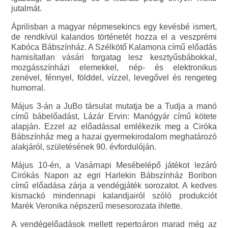
jutalmát.
Áprilisban a magyar népmesekincs egy kevésbé ismert,
de rendkívül kalandos történetét hozza el a veszprémi
Kabóca Bábszínház. A Szélkötő Kalamona című előadás
hamisítatlan vásári forgatag lesz kesztyűsbábokkal,
mozgásszínházi elemekkel, nép- és elektronikus
zenével, fénnyel, földdel, vízzel, levegővel és rengeteg
humorral.
Május 3-án a JuBo társulat mutatja be a Tudja a manó
című bábelőadást, Lázár Ervin: Manógyár című kötete
alapján. Ezzel az előadással emlékezik meg a Ciróka
Bábszínház meg a hazai gyermekirodalom meghatározó
alakjáról, születésének 90. évfordulóján.
Május 10-én, a Vasárnapi Mesébelépő játékot lezáró
Cirókás Napon az egri Harlekin Bábszínház Boribon
című előadása zárja a vendégjáték sorozatot. A kedves
kismackó mindennapi kalandjairól szóló produkciót
Marék Veronika népszerű mesesorozata ihlette.
A vendégelőadások mellett repertoáron marad még az