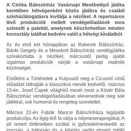
A Ciróka Bábszínház Vasárnapi Mesébelépő játéka
keretében hétvégenként közös játékra és családi
színházlátogatásra invitálja a nézőket. A repertoáron
lévő produkciók mellett vendégelőadások sora
színesíti a palettát, amelynek köszönhetően minden
korosztály találhat kedvére valót a hétvégi kínálatból.
Az év első két hónapjában az Illaberek Bábszínház,
Bánki Gergely és a Mesebolt Bábszínház vendégjátéka
szórakoztatta a nézőket, márciustól pedig újabb
izgalmas produkciók várják a vasárnapi matinék
közönségét.
Elsőként a Történetek a Kutyusról meg a Cicusról című
előadást láthatják a klasszikus mesék kedvelői, március
15-én. Josef Čapek világhírű meséi most a Kövér Béla
Bábszínház vendégelőadásában elevenednek meg sok
játékkal, sok humorral és rengeteg szeretettel.
Március 22-én Fabók Mancsi Bábszínháza legújabb
produkciója, Az égig érő fa várja a népmeserajongókat. A
jól ismert történetben ezúttal is győzedelmeskedik az
igazság, a bátorság és a kitartás pedig elnyeri méltó