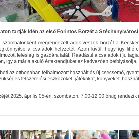
aton tartják idén az első Forintos Börzét a Széchenyiváros
e, szombatonként megrendezett adok-veszek börzét a Kecskem
egkönnyítse a családok helyzetét. Azon kívül, hogy így fillérek
almozott felesleg is gazdára talál. Ráadásul a családok ifjú tagj
 így a már alakuló értékrendjüket ez kedvezően befolyásolja.
heti az otthonában felhalmozott használt és új csecsemő, gyer
szükséges felszerelési eszközöket, játékokat, könyveket, haszná
éjét 2025. április 05-én, szombaton, 7.00-12.00 óráig rendezik