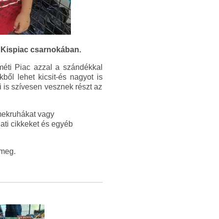
i Kispiac csarnokában.
éti Piac azzal a szándékkal
ből lehet kicsit-és nagyot is
ai is szívesen vesznek részt az
mekruhákat vagy
lati cikkeket és egyéb
 meg.