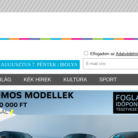
Elfogadom az
Adatvédelmi
. AUGUSZTUS 7. PÉNTEK | IBOLYA
ILÁG
KÉK HÍREK
KULTÚRA
SPORT