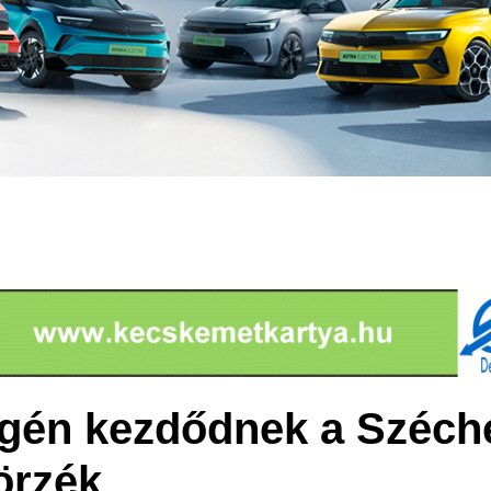
gén kezdődnek a Széch
örzék