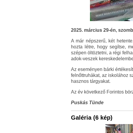
2025. március 29-én, szomb
A már népszerű, két hetent
hozta létre, hogy segítse, m
szépen öltöztetni, a régi felh
adok-veszek kereskedelemben,
Az eseményen bárki értékesít
felnőttruhákat, az iskolához 
hasznos tárgyakat.
Az év következő Forintos börz
Puskás Tünde
Galéria (6 kép)