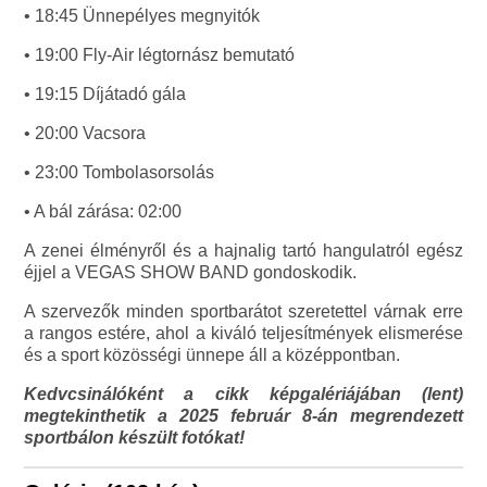
• 18:45 Ünnepélyes megnyitók
• 19:00 Fly-Air légtornász bemutató
• 19:15 Díjátadó gála
• 20:00 Vacsora
• 23:00 Tombolasorsolás
• A bál zárása: 02:00
A zenei élményről és a hajnalig tartó hangulatról egész
éjjel a VEGAS SHOW BAND gondoskodik.
A szervezők minden sportbarátot szeretettel várnak erre
a rangos estére, ahol a kiváló teljesítmények elismerése
és a sport közösségi ünnepe áll a középpontban.
Kedvcsinálóként a cikk képgalériájában (lent)
megtekinthetik a 2025 február 8-án megrendezett
sportbálon készült fotókat!