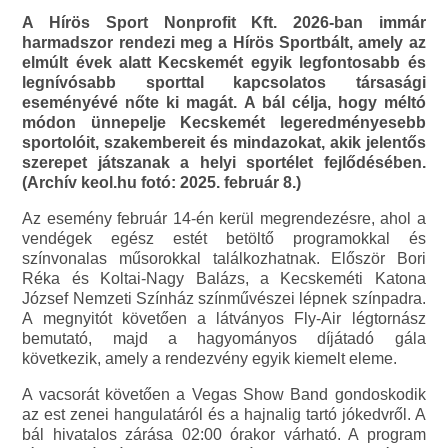
A Hírös Sport Nonprofit Kft. 2026-ban immár
harmadszor rendezi meg a Hírös Sportbált, amely az
elmúlt évek alatt Kecskemét egyik legfontosabb és
legnívósabb sporttal kapcsolatos társasági
eseményévé nőte ki magát. A bál célja, hogy méltó
módon ünnepelje Kecskemét legeredményesebb
sportolóit, szakembereit és mindazokat, akik jelentős
szerepet játszanak a helyi sportélet fejlődésében.
(Archív keol.hu fotó: 2025. február 8.)
Az esemény február 14-én kerül megrendezésre, ahol a
vendégek egész estét betöltő programokkal és
színvonalas műsorokkal találkozhatnak. Először Bori
Réka és Koltai-Nagy Balázs, a Kecskeméti Katona
József Nemzeti Színház színművészei lépnek színpadra.
A megnyitót követően a látványos Fly-Air légtornász
bemutató, majd a hagyományos díjátadó gála
következik, amely a rendezvény egyik kiemelt eleme.
A vacsorát követően a Vegas Show Band gondoskodik
az est zenei hangulatáról és a hajnalig tartó jókedvről. A
bál hivatalos zárása 02:00 órakor várható. A program