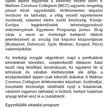
újabb lépést tegyenek a sikerhez vezető úton! A
Mathias Corvinus Collegium (MCC) ugyanis rengeteg
pluszt kínál: egyedülálló, térítésmentes képzési
rendszer és lakhatás, a világ vezető egyetemeire
ösztöndíj, valamint életre szóló közösség. Közép-
Európa legjelentősebb tehetséggondozó
intézményének Egyetemi Programja június 30-ig
várja a most az érettségit befejező diákok
jelentkezését az ország hat képzési központjának
(Budapest, Debrecen, Győr, Miskolc, Szeged, Pécs)
valamelyikébe.
Az érettségi vizsgák végeztével, majd a ponthatárok
kihirdetését követően, szeptembertől többezer fiatal
kezdi meg felsőfokú tanulmányait. Az egyetemi lét új
kihívások és váratlan élethelyzetek elé állítja a
középiskolából éppen csak kikerülő diákokat. A Mathias
Corvinus Collegium térítésmentes képzései, ösztöndíjai,
összetartó közössége védőhálót nyújt a fiataloknak,
valamint ingyenes lakhatást is biztosít, mellyel hatalmas
anyagi terhet vesz le a családokról.
Egyedülálló oktatási program