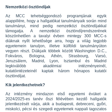
Nemzetközi ösztöndíjak
Az MCC tehetséggondozó programjának egyik
alappillére, hogy a hallgatókat tanulmányaik során mind
tanulmányi, mind pedig nemzetközi ösztöndíjakkal
támogatja. A nemzetközi ösztöndíjrendszerének
köszönhetően a tavalyi évben mintegy 300 MCC-s
diáknak nyílt lehetősége arra, hogy a világ legjobb
egyetemein tanuljon, illetve külföldi tanulmányúton
vegyen részt. Diákjaik többek között Washington D.C.,
Fokváros, Bologna, Athén, Strasbourg, Varsó,
Jeruzsálem, Madrid, Lyon, Isztambul és Madrid
legkiválóbb akadémiai intézményeinél,
kutatóintézeteinél kaptak három hónapos kutatói
ösztöndíjat.
Kik jelentkezhetnek?
Az intézmény mindazon első egyetemi évüket a
2024/2025-es tanév őszi félévében kezdő hallgatók
jelentkezését várja, akik a budapesti, debreceni, győri,
miskolci, pécsi és szegedi egyetemek nappali tagozatos