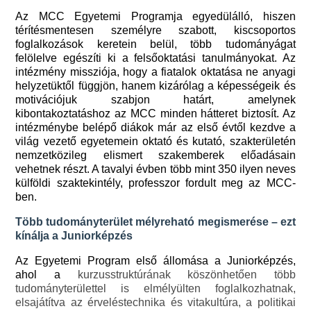
Az MCC Egyetemi Programja egyedülálló, hiszen
térítésmentesen személyre szabott, kiscsoportos
foglalkozások keretein belül, több tudományágat
felölelve egészíti ki a felsőoktatási tanulmányokat. Az
intézmény missziója, hogy a fiatalok oktatása ne anyagi
helyzetüktől függjön, hanem kizárólag a képességeik és
motivációjuk szabjon határt, amelynek
kibontakoztatáshoz az MCC minden hátteret biztosít. Az
intézménybe belépő diákok már az első évtől kezdve a
világ vezető egyetemein oktató és kutató, szakterületén
nemzetközileg elismert szakemberek előadásain
vehetnek részt. A tavalyi évben több mint 350 ilyen neves
külföldi szaktekintély, professzor fordult meg az MCC-
ben.
Több tudományterület mélyreható megismerése – ezt
kínálja a Juniorképzés
Az Egyetemi Program első állomása a Juniorképzés,
ahol a
kurzusstruktúrának köszönhetően több
tudományterülettel is elmélyülten foglalkozhatnak,
elsajátítva az érveléstechnika és vitakultúra, a politikai