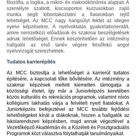
filozófia, a logika, a mikro- és makroökönómia alapjait. A
személyre szabott, kiscsoportos kurzusokban zajló
munka segít kibontakoztatni a fiatalokban rejlő
tehetséget. Az MCC nagy hangsúlyt fektet az idegen
nyelvi képzésekre. A nyelvoktatás gyakorlatiorientált,
amire nemzetközi előadások és szakmai beszélgetések
adnak lehetőséget. Ennek köszönhetően az intézmény
hallgatói az első tanév végére felsőfokú angol
nyelvvizsgát szerezhetnek.
Tudatos karrierépítés
Az MCC biztosítja a lehetőséget a karrierút tudatos
építésére, a kapcsolati tőke bővítésére. Az intézmény a
szakmai képzések mellett kiemelten támogatja a
közösségi életet, így már a Juniorképzés keretében
közös kulturális és rekreációs programok, valamint nívós
kollégiumi lakhatás várja a felvételt nyert fiatalokat. A
Juniorképzés befejeztével az MCC további fejlődési
lehetőségeket kínál a diákoknak, hiszen a hallgatók az
Iskolarendszeri képzésben, majd annak végeztével a
Vezetőképző Akadémián és a Közéleti és Posztgraduális
Programok közt választva folytathatják tanulmányaikat.