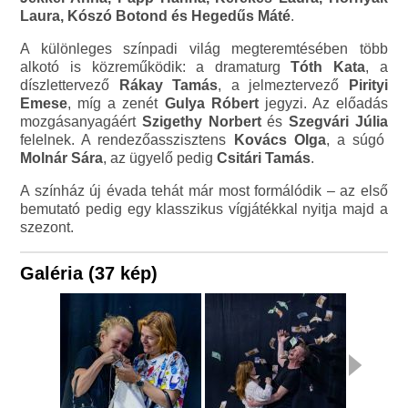
Laura, Kószó Botond és Hegedűs Máté
.
A különleges színpadi világ megteremtésében több
alkotó is közreműködik: a dramaturg
Tóth Kata
, a
díszlettervező
Rákay Tamás
, a jelmeztervező
Pirityi
Emese
, míg a zenét
Gulya Róbert
jegyzi. Az előadás
mozgásanyagáért
Szigethy Norbert
és
Szegvári Júlia
felelnek. A rendezőasszisztens
Kovács Olga
, a súgó
Molnár Sára
, az ügyelő pedig
Csitári Tamás
.
A színház új évada tehát már most formálódik – az első
bemutató pedig egy klasszikus vígjátékkal nyitja majd a
szezont.
Galéria (37 kép)