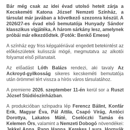
Bár még csak az idei évad utolsó heteit zárja a
Kecskeméti Katona József Nemzeti Színház, a
társulat már javában a következő szezonra készül. A
2026/27-es évad első bemutatója Hunyady Sándor
klasszikus vígjátéka, A három sárkány lesz, amelynek
próbái már elkezdődtek. (Fotók: Benkő Emese)
A színház egy friss képgalériával engedett betekintést az
előkészületek kulisszái mögé, megmutatva az alkotói
folyamat első pillanatait.
Az előadást
Lóth Balázs
rendezi, aki tavaly
Az
Ackroyd-gyilkosság
sikeres kecskeméti bemutatója
után örömmel tért vissza a hírös város társulatához.
A premierre
2026. szeptember 11-én
kerül sor a
Ruszt
József Stúdiószínházban
.
A produkcióban színpadra lép
Ferencz Bálint, Konfár
Erik, Magyar Éva, Pál Attila, Csapó Virág, Antóci
Dorottya, Lakatos Máté, Cselóczki Tamás és
Kelemen Örs
, valamint a
Nemzeti Dobogó
növendékei:
Jekkel Anna, Papp Hanna, Kerekes Laura, Hornyák