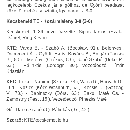
legközelebb Czékus jár a gólhoz, de Győrfi beadását
közelről mellé csúsztatta, így maradt a 3-0.
Kecskeméti TE - Kozármisleny 3-0 (3-0)
Kecskemét, 1184 néző. Vezette: Sipos Tamás (Szalai
Dániel, Ring Kevin)
KTE:
Varga B. - Szabó A. (Bocskay, 91.), Belényesi,
Debreceni Á. - Győrfi, Haris, Kovács B., Bolgár (Farkas
B., 80.) - Merényi (Czékus, 63.), Banó-Szabó (Beke P.,
63.) - Pálinkás (Eördögh, 80.). Vezetőedző: Tímár
Krisztián
KFC:
Lékai - Nahirnij (Szalka, 73.), Vajda R., Horváth D.,
Turi - Kozics (Kócs-Washburn, 63.), Kocsis D. (Gazdag
V., 73.) - Babinszky (Dóra, 63.), Bakó, Máté Cs. -
Zamostny (Pesti, 15.). Vezetőedző: Pinezits Máté
Gól: Banó-Szabó (3.), Pálinkás (37., 43.)
Szerző:
KTE/kecskemetite.hu