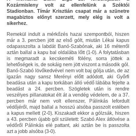
Kozármisleny volt az ellenfelünk a Széktói
Stadionban. Tímár Krisztián csapat már a szünetre
magabiztos előnyt szerzett, mely elég is volt a
sikerhez.
Remekül indult a mérkőzés hazai szempontból, hiszen
már a 3. percben jött az első gólt, miután Lékai kapus
odapasszolta a labdát Banó-Szabónak, aki 16 méterről
aztán ballal a kapu bal oldalába lőtt (1-0). A folytatásban
is megmaradt a kecskeméti fölény, sorra jöttek a
lehetőségek is, de sokáig nem jött viszont a második gól.
Banó-Szabó lövőkedvével nem volt baj gólja után, de az
igazán nagy sansz Merényi előtt adódott, aki Győrfi
beadása után a kapu torkában álló védő lábába fejelte a
beadást a 24. percben. Szögletek után is rendre
veszélyes pillanatokat élt át a vendég védelem, de a 37.
percben már nem volt ellenszer, Pálinkás lefordult
védőjéről, majd ballal a hosszú alsóba passzolt estében
a kapus mellett (2-0). Kiszakadt ekkor a gólzsák, hiszen
a 43. percben újabb gól született: Szabó Alex átlövése a
védőről Pálinkás elé pattant, aki aztán be is passzolta
azt a jobb alsóba (3-0).