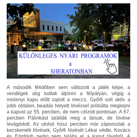
A második félidőben sem változott a játék képe, a
vendégek alig tudtak átjönni a félpályán, végig a
mislenyi kapu előtt zajlott a meccs. Győrfi volt aktív a
jobb oldalon, beadás helyett lövéssel próbálta meglepni
a kapust az 55. percben, de nem célzott pontosan. A 67.
percben Pálinkást találták meg a társak, de lövése
levágódott. Az utolsó húsz percben már záporoztak a
kecskeméti lövések, Győrfi lövését Lékai védte, Kovács
és Eördögh pedig nem találta el a kaput távolról. A