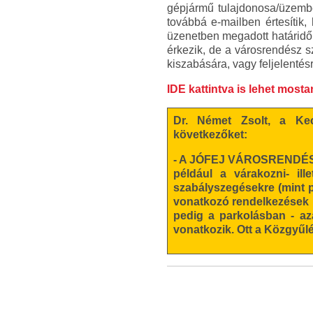
gépjármű tulajdonosa/üzemben
továbbá e-mailben értesítik
üzenetben megadott határidőn
érkezik, de a városrendész s
kiszabására, vagy feljelentésr
IDE kattintva is lehet mosta
Dr. Német Zsolt, a Kec
következőket:
- A JÓFEJ VÁROSRENDÉSZ p
például a várakozni- ill
szabályszegésekre (mint pé
vonatkozó rendelkezések m
pedig a parkolásban - az
vonatkozik. Ott a Közgyűlé