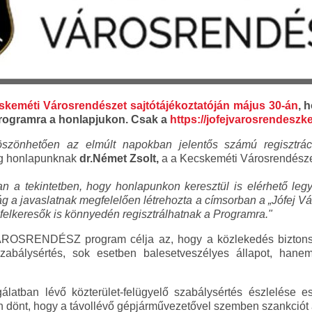
skeméti Városrendészet sajtótájékoztatóján május 30-án
, 
ramra a honlapjukon. Csak a
https://jofejvarosrendesz
szönhetően az elmúlt napokban jelentős számú regisztráci
eg honlapunknak
dr.Német Zsolt,
a a Kecskeméti Városrendésze
n a tekintetben, hogy honlapunkon keresztül is elérhető legye
ág a javaslatnak megfelelően létrehozta a címsorban a „Jófej Vá
elkeresők is könnyedén regisztrálhatnak a Programra."
OSRENDÉSZ program célja az, hogy a közlekedés biztons
abálysértés, sok esetben balesetveszélyes állapot, hane
latban lévő közterület-felügyelő szabálysértés észlelése es
ján dönt, hogy a távollévő gépjárművezetővel szemben szankció