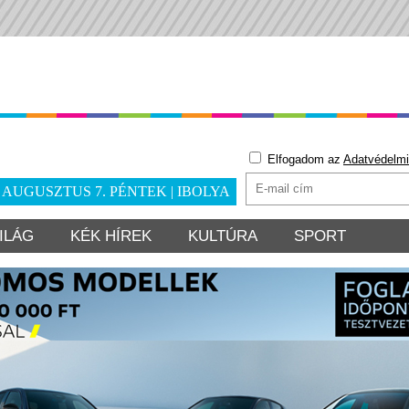
Elfogadom az
Adatvédelmi
. AUGUSZTUS 7. PÉNTEK | IBOLYA
ILÁG
KÉK HÍREK
KULTÚRA
SPORT