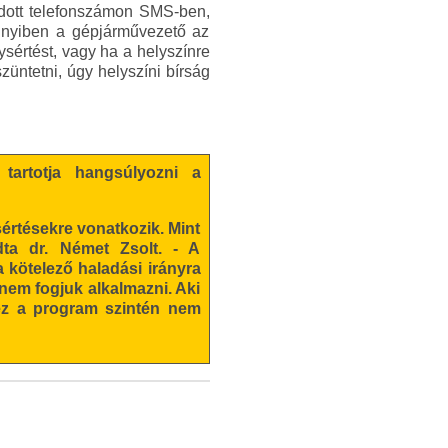
gadott telefonszámon SMS-ben,
ennyiben a gépjárművezető az
sértést, vagy ha a helyszínre
üntetni, úgy helyszíni bírság
tartotja hangsúlyozni a
rtésekre vonatkozik. Mint
ndta dr. Német Zsolt. - A
a kötelező haladási irányra
nem fogjuk alkalmazni. Aki
 ez a program szintén nem