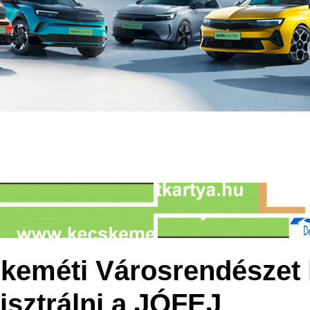
keméti Városrendészet 
gisztrálni a JÓFEJ