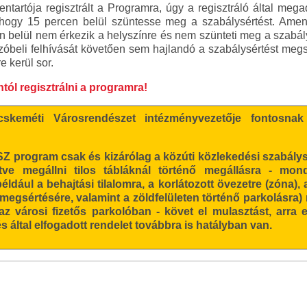
tartója regisztrált a Programra, úgy a regisztráló által me
, hogy 15 percen belül szüntesse meg a szabálysértést. Am
 belül nem érkezik a helyszínre és nem szünteti meg a szabály
zóbeli felhívását követően sem hajlandó a szabálysértést megsz
e kerül sor.
ntól regisztrálni a programra!
skeméti Városrendészet intézményvezetője fontosnak 
rogram csak és kizárólag a közúti közlekedési szabálysé
etve megállni tilos tábláknál történő megállásra - mo
ldául a behajtási tilalomra, a korlátozott övezetre (zóna), 
egsértésére, valamint a zöldfelületen történő parkolásra) 
az városi fizetős parkolóban - követ el mulasztást, arra
s által elfogadott rendelet továbbra is hatályban van.