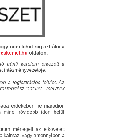
hogy nem lehet regisztrálni a
kecskemet.hu
oldalon.
ó iránti kérelem érkezett a
t intézményvezetője.
n a regisztrációs felület. Az
rosrendész lapfület", melynek
ága érdekében ne maradjon
m minél rövidebb időn belül
etén mérlegeli az elkövetett
t alkalmaz, vagy amennyiben a