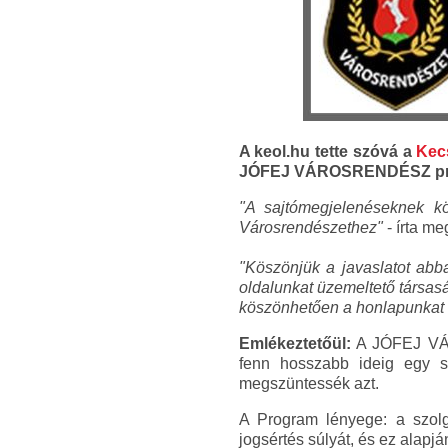
A keol.hu tette szóvá a
Kec
JÓFEJ VÁROSRENDÉSZ prog
"A sajtómegjelenéseknek kö
Városrendészethez"
- írta m
"Köszönjük a javaslatot abba
oldalunkat üzemeltető társas
köszönhetően a honlapunkat f
Emlékeztetőül:
A JÓFEJ VÁR
fenn hosszabb ideig egy sz
megszüntessék azt.
A Program lényege: a szolgá
jogsértés súlyát, és ez alap