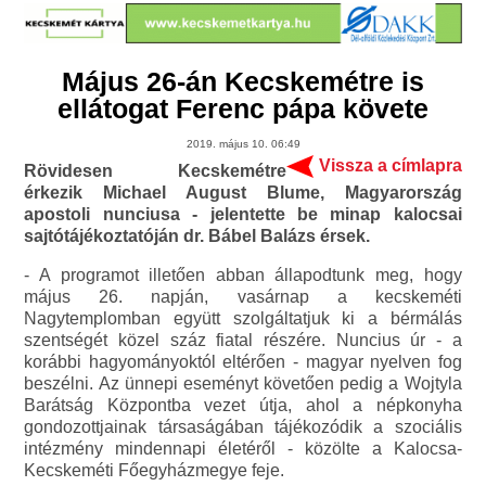
Május 26-án Kecskemétre is
ellátogat Ferenc pápa követe
2019. május 10. 06:49
Vissza a címlapra
Rövidesen Kecskemétre
érkezik Michael August Blume, Magyarország
apostoli nunciusa - jelentette be minap kalocsai
sajtótájékoztatóján dr. Bábel Balázs érsek.
- A programot illetően abban állapodtunk meg, hogy
május 26. napján, vasárnap a kecskeméti
Nagytemplomban együtt szolgáltatjuk ki a bérmálás
szentségét közel száz fiatal részére. Nuncius úr - a
korábbi hagyományoktól eltérően - magyar nyelven fog
beszélni. Az ünnepi eseményt követően pedig a Wojtyla
Barátság Központba vezet útja, ahol a népkonyha
gondozottjainak társaságában tájékozódik a szociális
intézmény mindennapi életéről - közölte a Kalocsa-
Kecskeméti Főegyházmegye feje.