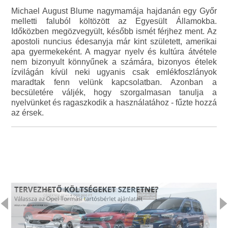
Michael August Blume nagymamája hajdanán egy Győr
melletti faluból költözött az Egyesült Államokba.
Időközben megözvegyült, később ismét férjhez ment. Az
apostoli nuncius édesanyja már kint született, amerikai
apa gyermekeként. A magyar nyelv és kultúra átvétele
nem bizonyult könnyűnek a számára, bizonyos ételek
ízvilágán kívül neki ugyanis csak emlékfoszlányok
maradtak fenn velünk kapcsolatban. Azonban a
becsületére váljék, hogy szorgalmasan tanulja a
nyelvünket és ragaszkodik a használatához - fűzte hozzá
az érsek.