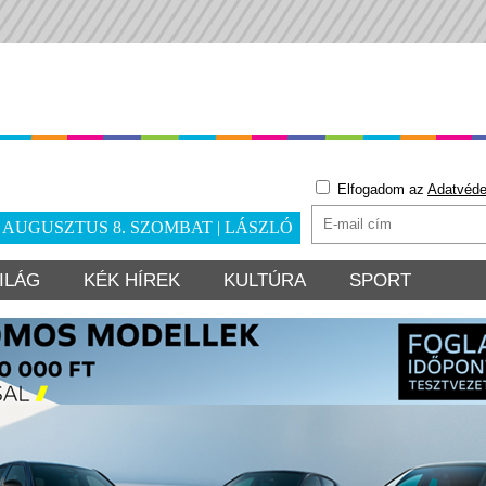
Elfogadom az
Adatvéde
. AUGUSZTUS 8. SZOMBAT | LÁSZLÓ
ILÁG
KÉK HÍREK
KULTÚRA
SPORT