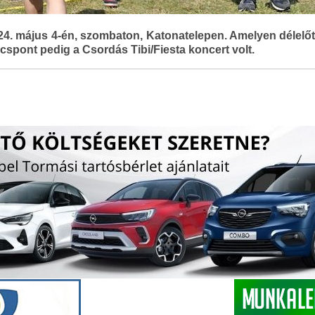
24. május 4-én, szombaton, Katonatelepen. Amelyen délelőtt
úcspont pedig a Csordás Tibi/Fiesta koncert volt.