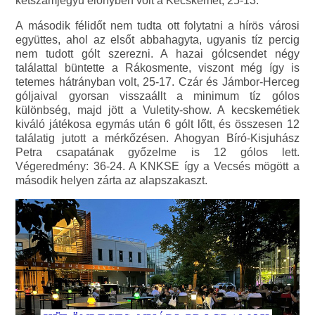
kétszámjegyű előnyben volt a Kecskemét, 25-13.
A második félidőt nem tudta ott folytatni a hírös városi
együttes, ahol az elsőt abbahagyta, ugyanis tíz percig
nem tudott gólt szerezni. A hazai gólcsendet négy
találattal büntette a Rákosmente, viszont még így is
tetemes hátrányban volt, 25-17. Czár és Jámbor-Herceg
góljaival gyorsan visszaállt a minimum tíz gólos
különbség, majd jött a Vuletity-show. A kecskemétiek
kiváló játékosa egymás után 6 gólt lőtt, és összesen 12
találatig jutott a mérkőzésen. Ahogyan Bíró-Kisjuhász
Petra csapatának győzelme is 12 gólos lett.
Végeredmény: 36-24. A KNKSE így a Vecsés mögött a
második helyen zárta az alapszakaszt.