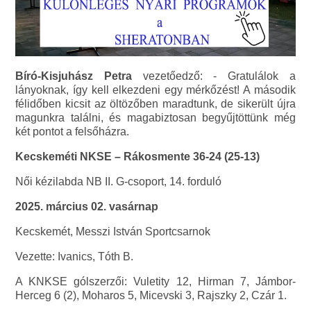
Bíró-Kisjuhász Petra
vezetőedző: - Gratulálok a
lányoknak, így kell elkezdeni egy mérkőzést! A második
félidőben kicsit az öltözőben maradtunk, de sikerült újra
magunkra találni, és magabiztosan begyűjtöttünk még
két pontot a felsőházra.
Kecskeméti NKSE – Rákosmente 36-24 (25-13)
Női kézilabda NB II. G-csoport, 14. forduló
2025. március 02. vasárnap
Kecskemét, Messzi István Sportcsarnok
Vezette: Ivanics, Tóth B.
A KNKSE gólszerzői: Vuletity 12, Hirman 7, Jámbor-
Herceg 6 (2), Moharos 5, Micevski 3, Rajszky 2, Czár 1.