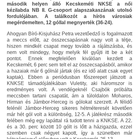
második helyen álló Kecskeméti NKSE a női
kézilabda NB II. G-csoport alapszakaszának utolsó
fordulójában. A találkozót a hírös városiak
megérdemelten, 12 góllal megnyerték (36-24).
Ahogyan Bíró-Kisjuhász Petra vezetőedző is fogalmazott
a meccs előtt, az összecsapásnak nagy volt a tétje,
hiszen mindkét csapat megy tovább a rájátszásba, és
nem volt mindegy, hogy melyik fél gyűjti itt be a két
pontot. Ennek megfelelően kiválóan kezdett a
Kecskemét, 6 perc sem telt el az összecsapásból, amikor
a hazaiak már 6 gólnál jártak (és ez idő alatt csak egyet
kaptak). Ebben a periódusban főszerepet játszott a
KNKSE támadójátékában Vuletity, aki háromszor is
eredményes volt. A vendégeknél Csajbók próbálta
meccsben tartani csapatát, ám a túloldalon Moharos,
Hirman és Jámbor-Herceg is gólokat szerzett. A félidő
felénél Jámbor-Herceg sikeres hétméteresét követően
már hét gól volt a különbség, 12-5. A játékrész második
felében még egy lapáttal rá tudott tenni a KNKSE. A 22.
és a 30. perc között 10 gólt is lőtt a házigazda, ezzel
szemben csak négyet kapott, így a szünetben már