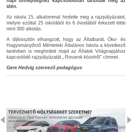
napi ünnepséghez kapcsolódóan tartották meg az
idén.
Az iskola 15. alkalommal hirdette meg a rajzpályázatot,
melyre ezúttal 25 iskolából és 6 óvodából érkezett több
mint 300 alkotás.
A díjkiosztón elhangzott, hogy az Állatbarát, Öko- és
Hagyományőrző Ménteleki Általános Iskola a következő
tanévben is meghirdeti majd az Állatok Világnapjához
kapcsolódó rajzpályázatát „ Rovarok közelről" címmel.
Gere Hedvig szervező pedagógus