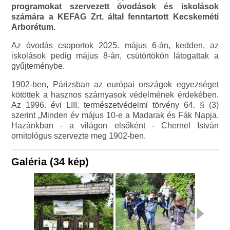
programokat szervezett óvodások és iskolások
számára a KEFAG Zrt. által fenntartott Kecskeméti
Arborétum.
Az óvodás csoportok 2025. május 6-án, kedden, az
iskolások pedig május 8-án, csütörtökön látogattak a
gyűjteménybe.
1902-ben, Párizsban az európai országok egyezséget
kötöttek a hasznos szárnyasok védelmének érdekében.
Az 1996. évi LIII. természetvédelmi törvény 64. § (3)
szerint „Minden év május 10-e a Madarak és Fák Napja.
Hazánkban - a világon elsőként - Chernel István
ornitológus szervezte meg 1902-ben.
Galéria (34 kép)