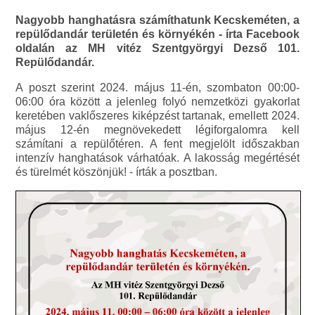
Nagyobb hanghatásra számíthatunk Kecskeméten, a
repülődandár területén és környékén - írta Facebook
oldalán az MH vitéz Szentgyörgyi Dezső 101.
Repülődandár.
A poszt szerint 2024. május 11-én, szombaton 00:00-
06:00 óra között a jelenleg folyó nemzetközi gyakorlat
keretében vaklőszeres kiképzést tartanak, emellett 2024.
május 12-én megnövekedett légiforgalomra kell
számítani a repülőtéren. A fent megjelölt időszakban
intenzív hanghatások várhatóak. A lakosság megértését
és türelmét köszönjük! - írták a posztban.