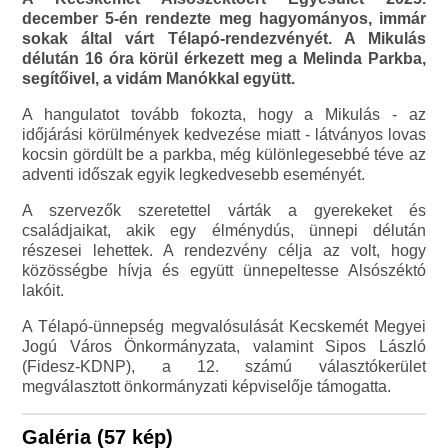
december 5-én rendezte meg hagyományos, immár
sokak által várt Télapó-rendezvényét. A Mikulás
délután 16 óra körül érkezett meg a Melinda Parkba,
segítőivel, a vidám Manókkal együtt.
A hangulatot tovább fokozta, hogy a Mikulás - az
időjárási körülmények kedvezése miatt - látványos lovas
kocsin gördült be a parkba, még különlegesebbé téve az
adventi időszak egyik legkedvesebb eseményét.
A szervezők szeretettel várták a gyerekeket és
családjaikat, akik egy élménydús, ünnepi délután
részesei lehettek. A rendezvény célja az volt, hogy
közösségbe hívja és együtt ünnepeltesse Alsószéktó
lakóit.
A Télapó-ünnepség megvalósulását Kecskemét Megyei
Jogú Város Önkormányzata, valamint Sipos László
(Fidesz-KDNP), a 12. számú választókerület
megválasztott önkormányzati képviselője támogatta.
Galéria (57 kép)