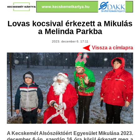
Lovas kocsival érkezett a Mikulás
a Melinda Parkba
2023. december 6. 17:11
Vissza a címlapra
A Kecskemét Alsószéktóért Egyesület Mikulása 2023.
december 6-án, szerdán 16 óra körül érkezett meg a