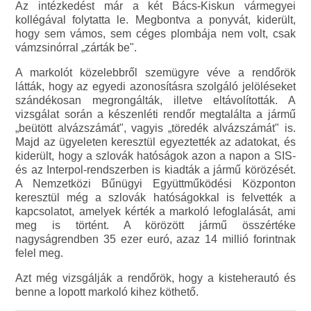
Az intézkedést már a két Bács-Kiskun vármegyei
kollégával folytatta le. Megbontva a ponyvát, kiderült,
hogy sem vámos, sem céges plombája nem volt, csak
vámzsinórral „zárták be".
A markolót közelebbről szemügyre véve a rendőrök
látták, hogy az egyedi azonosításra szolgáló jelöléseket
szándékosan megrongálták, illetve eltávolították. A
vizsgálat során a készenléti rendőr megtalálta a jármű
„beütött alvázszámát", vagyis „töredék alvázszámát" is.
Majd az ügyeleten keresztül egyeztették az adatokat, és
kiderült, hogy a szlovák hatóságok azon a napon a SIS-
és az Interpol-rendszerben is kiadták a jármű körözését.
A Nemzetközi Bűnügyi Együttműködési Központon
keresztül még a szlovák hatóságokkal is felvették a
kapcsolatot, amelyek kérték a markoló lefoglalását, ami
meg is történt. A körözött jármű összértéke
nagyságrendben 35 ezer euró, azaz 14 millió forintnak
felel meg.
Azt még vizsgálják a rendőrök, hogy a kisteherautó és
benne a lopott markoló kihez köthető.