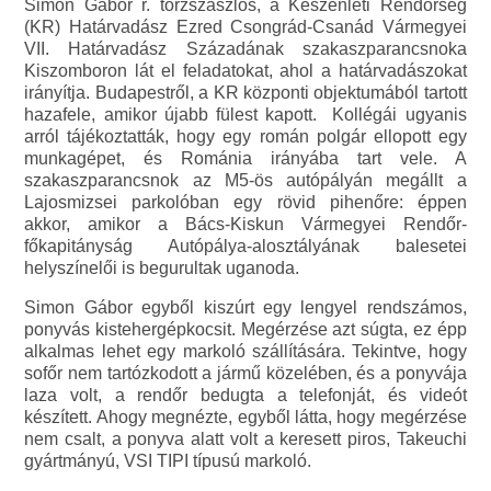
Simon Gábor r. törzszászlós, a Készenléti Rendőrség
(KR) Határvadász Ezred Csongrád-Csanád Vármegyei
VII. Határvadász Századának szakaszparancsnoka
Kiszomboron lát el feladatokat, ahol a határvadászokat
irányítja. Budapestről, a KR központi objektumából tartott
hazafele, amikor újabb fülest kapott. Kollégái ugyanis
arról tájékoztatták, hogy egy román polgár ellopott egy
munkagépet, és Románia irányába tart vele. A
szakaszparancsnok az M5-ös autópályán megállt a
Lajosmizsei parkolóban egy rövid pihenőre: éppen
akkor, amikor a Bács-Kiskun Vármegyei Rendőr-
főkapitányság Autópálya-alosztályának balesetei
helyszínelői is begurultak uganoda.
Simon Gábor egyből kiszúrt egy lengyel rendszámos,
ponyvás kistehergépkocsit. Megérzése azt súgta, ez épp
alkalmas lehet egy markoló szállítására. Tekintve, hogy
sofőr nem tartózkodott a jármű közelében, és a ponyvája
laza volt, a rendőr bedugta a telefonját, és videót
készített. Ahogy megnézte, egyből látta, hogy megérzése
nem csalt, a ponyva alatt volt a keresett piros, Takeuchi
gyártmányú, VSI TIPI típusú markoló.