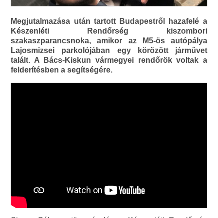
Megjutalmazása után tartott Budapestről hazafelé a
Készenléti Rendőrség kiszombori
szakaszparancsnoka, amikor az M5-ös autópálya
Lajosmizsei parkolójában egy körözött járművet
talált. A Bács-Kiskun vármegyei rendőrök voltak a
felderítésben a segítségére.