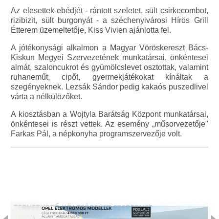
Az elesettek ebédjét - rántott szeletet, sült csirkecombot,
rizibizit, sült burgonyát - a széchenyivárosi Hírös Grill
Étterem üzemeltetője, Kiss Vivien ajánlotta fel.
A jótékonysági alkalmon a Magyar Vöröskereszt Bács-
Kiskun Megyei Szervezetének munkatársai, önkéntesei
almát, szaloncukrot és gyümölcslevet osztottak, valamint
ruhaneműt, cipőt, gyermekjátékokat kínáltak a
szegényeknek. Lezsák Sándor pedig kakaós puszedlivel
várta a nélkülözőket.
A kiosztásban a Wojtyla Barátság Központ munkatársai,
önkéntesei is részt vettek. Az esemény „műsorvezetője"
Farkas Pál, a népkonyha programszervezője volt.