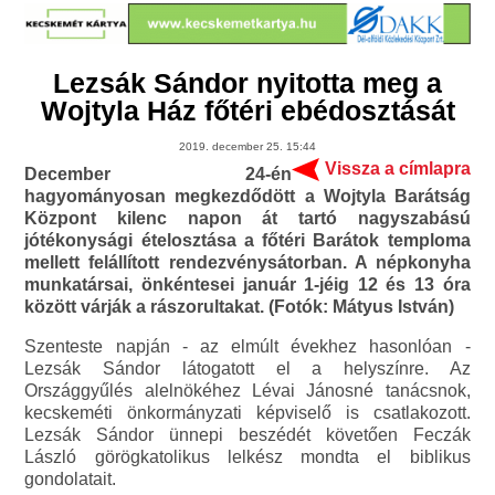
Lezsák Sándor nyitotta meg a
Wojtyla Ház főtéri ebédosztását
2019. december 25. 15:44
Vissza a címlapra
December 24-én
hagyományosan megkezdődött a Wojtyla Barátság
Központ kilenc napon át tartó nagyszabású
jótékonysági ételosztása a főtéri Barátok temploma
mellett felállított rendezvénysátorban. A népkonyha
munkatársai, önkéntesei január 1-jéig 12 és 13 óra
között várják a rászorultakat. (Fotók: Mátyus István)
Szenteste napján - az elmúlt évekhez hasonlóan -
Lezsák Sándor látogatott el a helyszínre. Az
Országgyűlés alelnökéhez Lévai Jánosné tanácsnok,
kecskeméti önkormányzati képviselő is csatlakozott.
Lezsák Sándor ünnepi beszédét követően Feczák
László görögkatolikus lelkész mondta el biblikus
gondolatait.