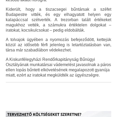
Kiderült, hogy a tiszacsegei bűntársak a széfet
Budapestre vitték, és egy elhagyatott helyen egy
kalapáccsal szétverték. A trezorban talált értékeket
magukhoz vették, a számukra értéktelen dolgokat –
iratokat, kocsikulcsokat – pedig eldobálták.
A tolvajok ügyében a nyomozás befejeződött, kettejük
közül az idősebb férfi jelenleg is letartóztatásban van,
társa már szabadlábon védekezhet.
A Kiskunfélegyházi Rendőrkapitányság Bűnügyi
Osztályának munkatársai vádemelést javasolnak a páros
ellen lopás bűntett elkövetésének megalapozott gyanúja
miatt, ezért az iratokat megküldték az ügyészségre.