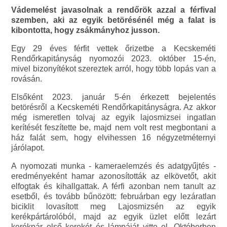
Vádemelést javasolnak a rendőrök azzal a férfival
szemben, aki az egyik betörésénél még a falat is
kibontotta, hogy zsákmányhoz jusson.
Egy 29 éves férfit vettek őrizetbe a Kecskeméti
Rendőrkapitányság nyomozói 2023. október 15-én,
mivel bizonyítékot szereztek arról, hogy több lopás van a
rovásán.
Elsőként 2023. január 5-én érkezett bejelentés
betörésről a Kecskeméti Rendőrkapitányságra. Az akkor
még ismeretlen tolvaj az egyik lajosmizsei ingatlan
kerítését feszítette be, majd nem volt rest megbontani a
ház falát sem, hogy elvihessen 16 négyzetméternyi
járólapot.
A nyomozati munka - kameraelemzés és adatgyűjtés -
eredményeként hamar azonosították az elkövetőt, akit
elfogtak és kihallgattak. A férfi azonban nem tanult az
esetből, és tovább bűnözött: februárban egy lezáratlan
biciklit lovasított meg Lajosmizsén az egyik
kerékpártárolóból, majd az egyik üzlet előtt lezárt
kerékpár első kerekét és lámpáját vitte el. Októberben