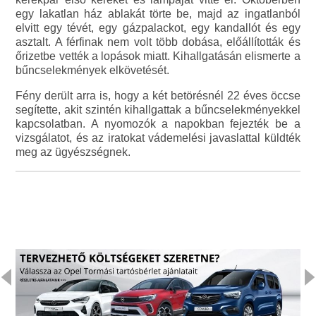
egy lakatlan ház ablakát törte be, majd az ingatlanból
elvitt egy tévét, egy gázpalackot, egy kandallót és egy
asztalt. A férfinak nem volt több dobása, előállították és
őrizetbe vették a lopások miatt. Kihallgatásán elismerte a
bűncselekmények elkövetését.
Fény derült arra is, hogy a két betörésnél 22 éves öccse
segítette, akit szintén kihallgattak a bűncselekményekkel
kapcsolatban. A nyomozók a napokban fejezték be a
vizsgálatot, és az iratokat vádemelési javaslattal küldték
meg az ügyészségnek.