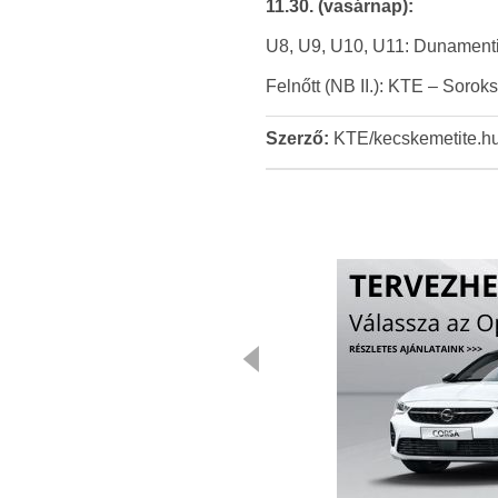
11.30. (vasárnap):
U8, U9, U10, U11: Dunamenti 
Felnőtt (NB II.): KTE – Soroks
Szerző:
KTE/kecskemetite.h