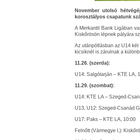
November utolsó hétvégéjé
korosztályos csapatunk szá
A Merkantil Bank Ligában vas
Kiskőrösön lépnek pályára s
Az utánpótlásban az U14 két b
kicsiknél is zárulnak a különb
11.26. (szerda):
U14: Salgótarján – KTE LA, 
11.29. (szombat):
U14: KTE LA – Szeged-Csaná
U13, U12: Szeged-Csanád G
U17: Paks – KTE LA, 10:00
Felnőtt (Vármegye I.): Kiskőrö