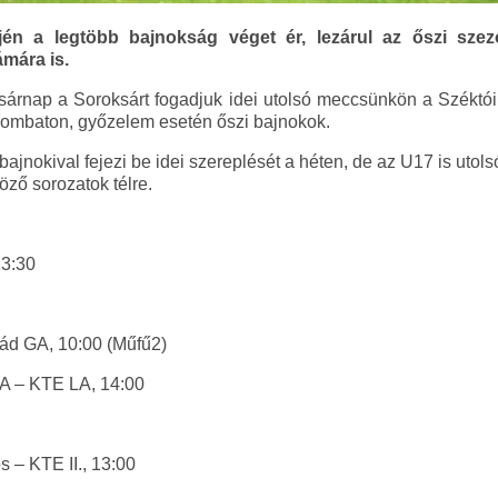
n a legtöbb bajnokság véget ér, lezárul az őszi szezon
mára is.
árnap a Soroksárt fogadjuk idei utolsó meccsünkön a Széktói
zombaton, győzelem esetén őszi bajnokok.
ajnokival fejezi be idei szereplését a héten, de az U17 is utol
öző sorozatok télre.
13:30
d GA, 10:00 (Műfű2)
A – KTE LA, 14:00
s – KTE II., 13:00