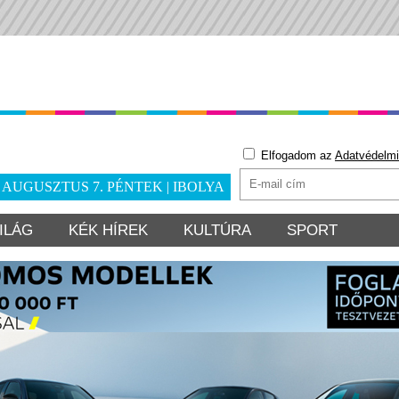
Elfogadom az
Adatvédelmi
. AUGUSZTUS 7. PÉNTEK | IBOLYA
ILÁG
KÉK HÍREK
KULTÚRA
SPORT