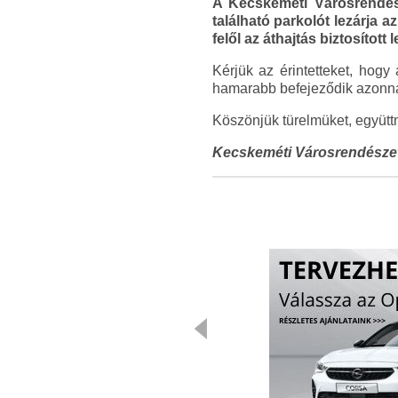
A Kecskeméti Városrendész
található parkolót lezárja a
felől az áthajtás biztosítot
Kérjük az érintetteket, hog
hamarabb befejeződik azonnal 
Köszönjük türelmüket, együt
Kecskeméti Városrendésze