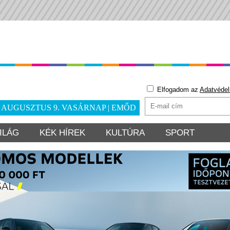
Elfogadom az
Adatvédel
. AUGUSZTUS 9. VASÁRNAP | EMŐD
ILÁG
KÉK HÍREK
KULTÚRA
SPORT