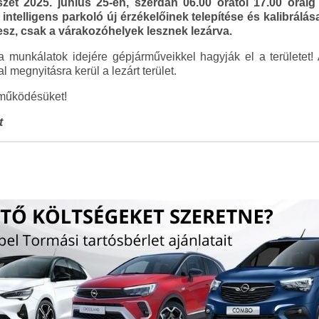
et 2025. június 25-én, szerdán 06.00 órától 17.00 óráig
z intelligens parkoló új érzékelőinek telepítése és kalibrálá
t lesz, csak a várakozóhelyek lesznek lezárva.
y a munkálatok idejére gépjárműveikkel hagyják el a terület
megnyitásra kerül a lezárt terület.
tműködésüket!
t