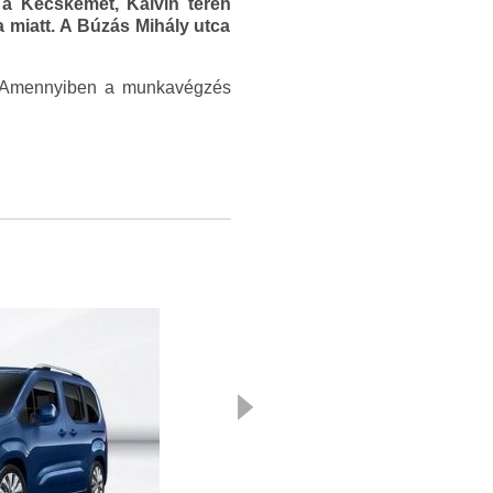
 a Kecskemét, Kálvin téren
sa miatt. A Búzás Mihály utca
et! Amennyiben a munkavégzés