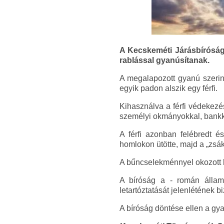
A Kecskeméti Járásbíróság e
rablással gyanúsítanak.
A megalapozott gyanú szerint
egyik padon alszik egy férfi.
Kihasználva a férfi védekezés
személyi okmányokkal, bankkár
A férfi azonban felébredt é
homlokon ütötte, majd a „zsá
A bűncselekménnyel okozott ká
A bíróság a - román államp
letartóztatását jelenlétének b
A bíróság döntése ellen a gyan