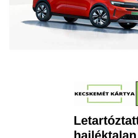
Letartóztat
hajléktalan 