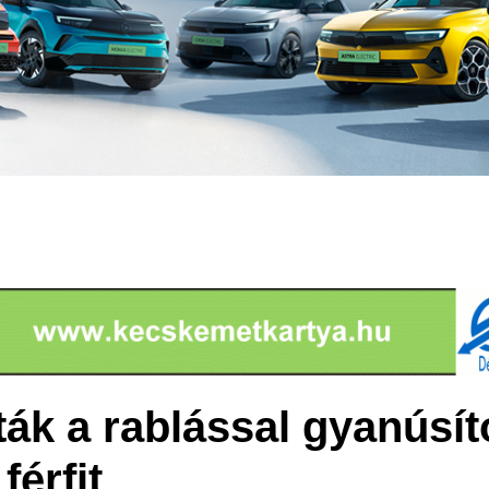
ták a rablással gyanúsít
férfit