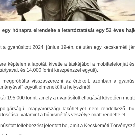
gy hónapra elrendelte a letartóztatását egy 52 éves hajlé
 a gyanúsított 2024. június 19-én, délután egy kecskeméti jár
re képtelen állapotát, kivette a táskájából a mobiltelefonját é
tyával, és 14.000 forint készpénzzel együtt).
s megpróbálta visszaszerezni az értékeit, azonban a gyanúsít
kmányával" együtt elmenekült a helyszínről.
r 195.000 forint, amely a gyanúsított elfogását követően megté
olgárságú, magyarországi lakóhellyel nem rendelkező, bünte
iztosítása, valamint a bűnismétlés veszélye miatt rendelte el.
úsított fellebbezést jelentett be, amit a Kecskeméti Törvényszék