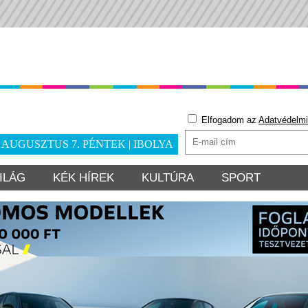
Elfogadom az
Adatvédelmi
. AUGUSZTUS 7. PÉNTEK | IBOLYA
ILÁG
KÉK HÍREK
KULTÚRA
SPORT