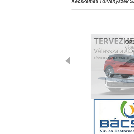
Kecskeméti Törvényszék Sa