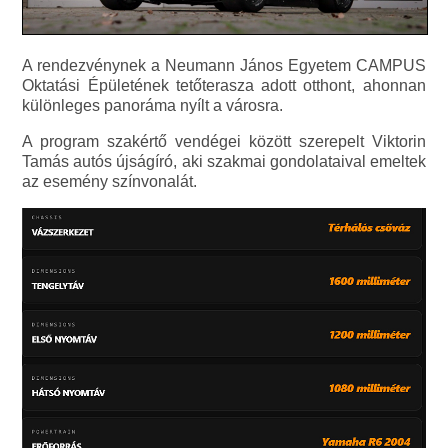
A rendezvénynek a Neumann János Egyetem CAMPUS
Oktatási Épületének tetőterasza adott otthont, ahonnan
különleges panoráma nyílt a városra.
A program szakértő vendégei között szerepelt Viktorin
Tamás autós újságíró, aki szakmai gondolataival emeltek
az esemény színvonalát.