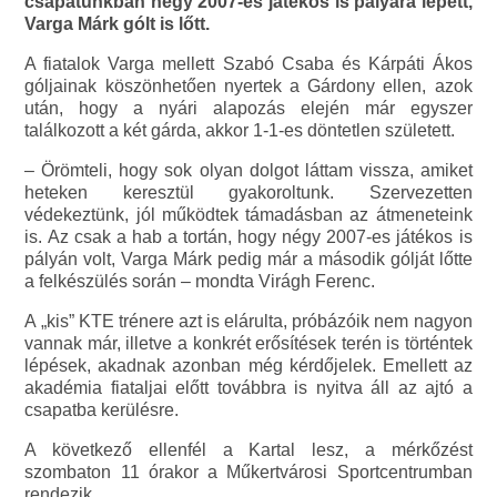
csapatunkban négy 2007-es játékos is pályára lépett,
Varga Márk gólt is lőtt.
A fiatalok Varga mellett Szabó Csaba és Kárpáti Ákos
góljainak köszönhetően nyertek a Gárdony ellen, azok
után, hogy a nyári alapozás elején már egyszer
találkozott a két gárda, akkor 1-1-es döntetlen született.
– Örömteli, hogy sok olyan dolgot láttam vissza, amiket
heteken keresztül gyakoroltunk. Szervezetten
védekeztünk, jól működtek támadásban az átmeneteink
is. Az csak a hab a tortán, hogy négy 2007-es játékos is
pályán volt, Varga Márk pedig már a második gólját lőtte
a felkészülés során – mondta Virágh Ferenc.
A „kis” KTE trénere azt is elárulta, próbázóik nem nagyon
vannak már, illetve a konkrét erősítések terén is történtek
lépések, akadnak azonban még kérdőjelek. Emellett az
akadémia fiataljai előtt továbbra is nyitva áll az ajtó a
csapatba kerülésre.
A következő ellenfél a Kartal lesz, a mérkőzést
szombaton 11 órakor a Műkertvárosi Sportcentrumban
rendezik.