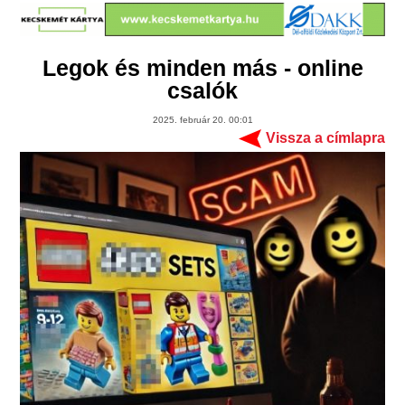
Legok és minden más - online
csalók
2025. február 20. 00:01
Vissza a címlapra