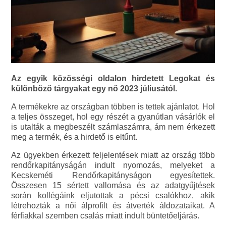
Az egyik közösségi oldalon hirdetett Legokat és
különböző tárgyakat egy nő 2023 júliusától.
A termékekre az országban többen is tettek ajánlatot. Hol
a teljes összeget, hol egy részét a gyanútlan vásárlók el
is utalták a megbeszélt számlaszámra, ám nem érkezett
meg a termék, és a hirdető is eltűnt.
Az ügyekben érkezett feljelentések miatt az ország több
rendőrkapitányságán indult nyomozás, melyeket a
Kecskeméti Rendőrkapitányságon egyesítettek.
Összesen 15 sértett vallomása és az adatgyűjtések
során kollégáink eljutottak a pécsi csalókhoz, akik
létrehozták a női álprofilt és átverték áldozataikat. A
férfiakkal szemben csalás miatt indult büntetőeljárás.