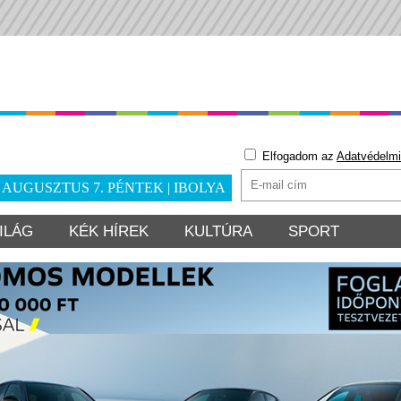
Elfogadom az
Adatvédelmi
. AUGUSZTUS 7. PÉNTEK | IBOLYA
ILÁG
KÉK HÍREK
KULTÚRA
SPORT