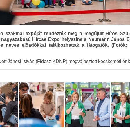
 szakmai expóját rendezték meg a megújult Hírös Szül
A nagyszabású Hírcse Expo helyszíne a Neumann János E
, és neves előadókkal találkozhattak a látogatók. (Fotó
vett Jánosi István (Fidesz-KDNP) megválasztott kecskeméti önk