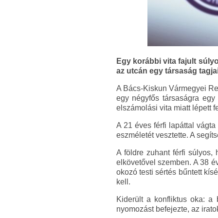
Egy korábbi vita fajult súly
az utcán egy társaság tagj
A Bács-Kiskun Vármegyei Rend
egy négyfős társaságra egy 
elszámolási vita miatt lépett 
A 21 éves férfi lapáttal vágta
eszméletét vesztette. A segít
A földre zuhant férfi súlyos
elkövetővel szemben. A 38 éve
okozó testi sértés bűntett kísé
kell.
Kiderült a konfliktus oka: a
nyomozást befejezte, az irat