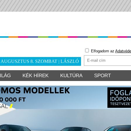
Elfogadom az
Adatvéde
. AUGUSZTUS 8. SZOMBAT | LÁSZLÓ
ILÁG
KÉK HÍREK
KULTÚRA
SPORT