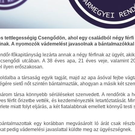
os tettlegességig Csengődön, ahol egy családból négy férfi 
ainak. A nyomozók vádemelést javasolnak a bántalmazókka
őr-főkapitányság lezárta annak a négy férfinak az ügyét, akik
csengődi utcában. A 38 éves apa, 21 éves veje, valamint 2
fel ilyen erőszakosan.
 oldalba a társaság egyik tagját, majd az apa ásóval fejbe vágta
ségére siető nőt szintén bántalmazták, ahogyan a másik két szem
, három társa könnyebb sérüléseket szenvedett. A rendőrök a 
s férfit őrizetbe vették, és kezdeményezték letartóztatását. Mi
rlete miatt folyt eljárás, a két fiatalabbnak emellett könnyű testi 
 bántalmazottak egy korábban megvásárolt ló árát csak részb
okat pedig vádemelési javaslattal küldte meg az ügyészségnek.