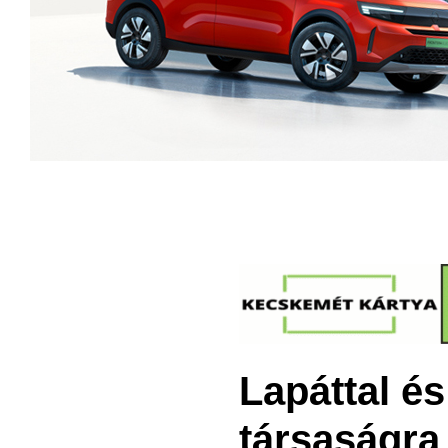
Lapáttal é
társaságra