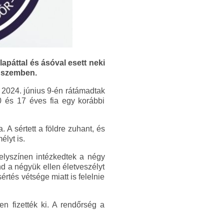
lapáttal és ásóval esett neki
l szemben.
 2024. június 9-én rátámadtak
0 és 17 éves fia egy korábbi
. A sértett a földre zuhant, és
élyt is.
helyszínen intézkedtek a négy
nd a négyük ellen életveszélyt
sértés vétsége miatt is felelnie
en fizették ki. A rendőrség a