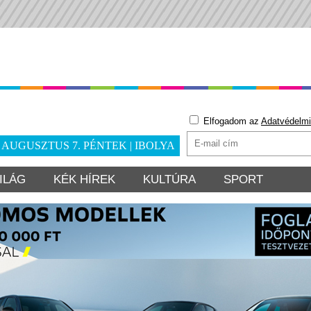
Elfogadom az
Adatvédelmi
. AUGUSZTUS 7. PÉNTEK | IBOLYA
ILÁG
KÉK HÍREK
KULTÚRA
SPORT