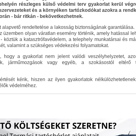
phelyén részleges külső védelmi terv gyakorlat kerül végre
t szervezeteket és a környéken tartózkodókat azokra a ren
rán - bár ritkán - bekövetkezhetnek.
at alapvető rendeltetése a lakosság biztonságának garantálása.
 az üzemben olyan váratlan esemény történik, amely hatással le
- köztük a katasztrófavédelem, a telephely munkatársai és más 
ét, valamint a szükséges védekezési folyamatokat.
 hogy a gyakorlat nem jelent valódi veszélyhelyzetet, azo
sok, járműmozgások vagy egyéb, a szokásostól eltérő 
rtését kérik, hiszen az ilyen gyakorlatok nélkülözhetetlene
élők védelméhez.