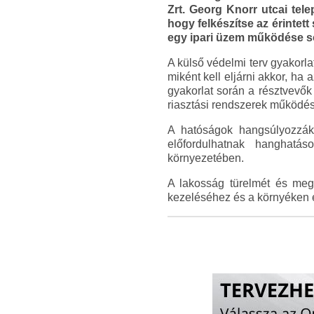
Zrt. Georg Knorr utcai tele
hogy felkészítse az érintet
egy ipari üzem működése so
A külső védelmi terv gyakorl
miként kell eljárni akkor, ha
gyakorlat során a résztvevők 
riasztási rendszerek működés
A hatóságok hangsúlyozzák,
előfordulhatnak hanghatá
környezetében.
A lakosság türelmét és megé
kezeléséhez és a környéken 