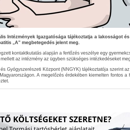
is Intézmények Igazgatósága tájékoztatja a lakosságot és a
titis „A" megbetegedés jelent meg.
égzett kontaktkutatás alapján a fertőzés veszélye egy gyermekcso
a mellett az intézmény az ügyben szükséges intézkedéseket meg
 Gyógyszerészeti Központ (NNGYK) tájékoztatója szerint az u
agyarországon. A megelőzés érdekében kiemelten fontos a hi
ztet.