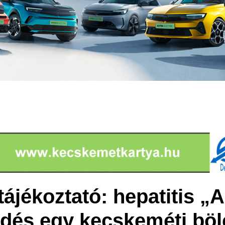
ájékoztató: hepatitis „A
dés egy kecskeméti bö