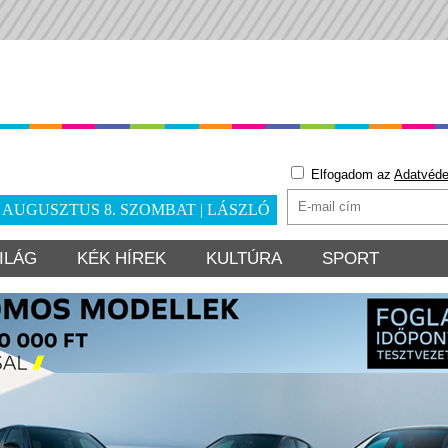
Elfogadom az
Adatvéde
. AUGUSZTUS 8. SZOMBAT | LÁSZLÓ
ILÁG
KÉK HÍREK
KULTÚRA
SPORT