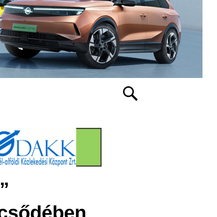
”
lcsődében