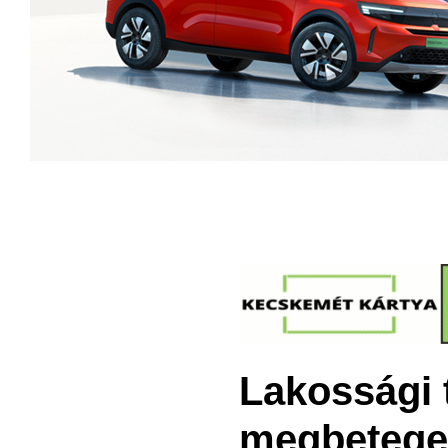
Lakossági t
megbetege