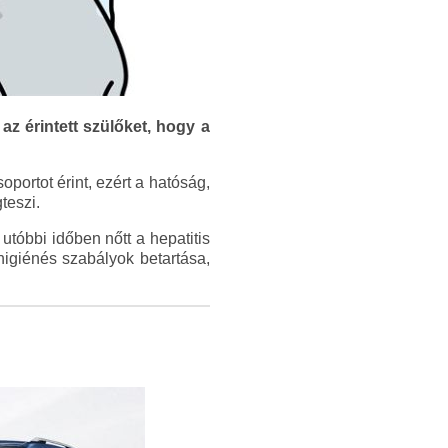
z érintett szülőket, hogy a
portot érint, ezért a hatóság,
teszi.
tóbbi időben nőtt a hepatitis
giénés szabályok betartása,