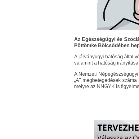
Az Egészségügyi és Szociál
Pöttömke Bölcsődében hepa
A járványügyi hatóság által v
valamint a hatóság irányítás
A Nemzeti Népegészségügyi és
„A" megbetegedések száma M
melyre az NNGYK is figyelme