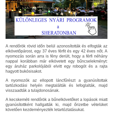
A rendőrök rövid időn belül azonosították és elfogták az
elkövetőpárost, egy 37 éves férfit és egy 42 éves nőt. A
nyomozás során arra is fény derült, hogy a férfi néhány
nappal korábban már elkövetett egy bűncselekményt:
egy áruház parkolójából elvitt egy robogót és a rajta
hagyott bukósisakot.
A nyomozók az ellopott láncfűrészt a gyanúsítottak
tartózkodási helyén megtalálták és lefoglalták, majd
visszaadták a tulajdonosának.
A kecskeméti rendőrök a bűnelkövetőket a lopások miatt
gyanúsítottként hallgatták ki, majd őrizetbe vételüket
követően kezdeményezték letartóztatásukat.