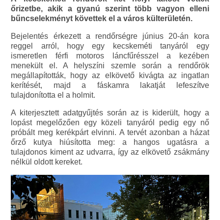
őrizetbe, akik a gyanú szerint több vagyon elleni
bűncselekményt követtek el a város külterületén.
Bejelentés érkezett a rendőrségre június 20-án kora
reggel arról, hogy egy kecskeméti tanyáról egy
ismeretlen férfi motoros láncfűrésszel a kezében
menekült el. A helyszíni szemle során a rendőrök
megállapították, hogy az elkövető kivágta az ingatlan
kerítését, majd a fáskamra lakatját lefeszítve
tulajdonította el a holmit.
A kiterjesztett adatgyűjtés során az is kiderült, hogy a
lopást megelőzően egy közeli tanyáról pedig egy nő
próbált meg kerékpárt elvinni. A tervét azonban a házat
őrző kutya hiúsította meg: a hangos ugatásra a
tulajdonos kiment az udvarra, így az elkövető zsákmány
nélkül oldott kereket.