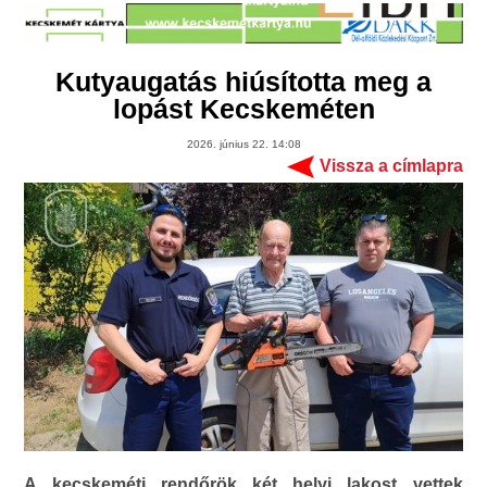
Kutyaugatás hiúsította meg a
lopást Kecskeméten
2026. június 22. 14:08
Vissza a címlapra
A kecskeméti rendőrök két helyi lakost vettek