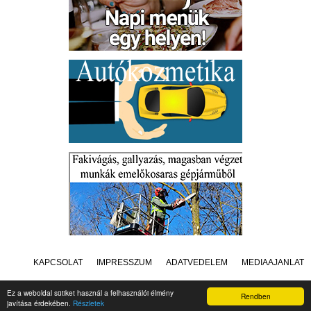
KAPCSOLAT
IMPRESSZUM
ADATVÉDELEM
MÉDIAAJÁNLAT
Ez a weboldal sütiket használ a felhasználói élmény
Rendben
javítása érdekében.
Részletek
Készítette:
Raster Studio