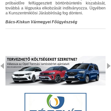
próbaidőre felfüggesztett börtönbüntetés kiszabását,
továbbá a légpuska elkobzását indítványozza. Ügyében
a Kunszentmiklósi Járásbíróság fog dönteni.
Bács-Kiskun Vármegyei Főügyészség