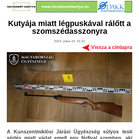
Kutyája miatt légpuskával rálőtt a
szomszédasszonyra
2024. július 24. 01:01
Vissza a címlapra
A Kunszentmiklósi Járási Ügyészség súlyos testi
sértés miatt vádat emelt egy férfival szemben, aki