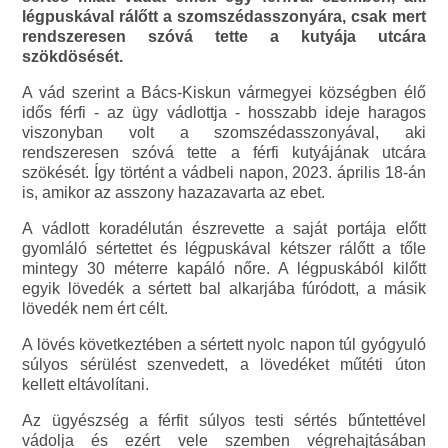
légpuskával rálőtt a szomszédasszonyára, csak mert
rendszeresen szóvá tette a kutyája utcára
szökdösését.
A vád szerint a Bács-Kiskun vármegyei községben élő
idős férfi - az ügy vádlottja - hosszabb ideje haragos
viszonyban volt a szomszédasszonyával, aki
rendszeresen szóvá tette a férfi kutyájának utcára
szökését. Így történt a vádbeli napon, 2023. április 18-án
is, amikor az asszony hazazavarta az ebet.
A vádlott koradélután észrevette a saját portája előtt
gyomláló sértettet és légpuskával kétszer rálőtt a tőle
mintegy 30 méterre kapáló nőre. A légpuskából kilőtt
egyik lövedék a sértett bal alkarjába fúródott, a másik
lövedék nem ért célt.
A lövés következtében a sértett nyolc napon túl gyógyuló
súlyos sérülést szenvedett, a lövedéket műtéti úton
kellett eltávolítani.
Az ügyészség a férfit súlyos testi sértés bűntettével
vádolja és ezért vele szemben végrehajtásában