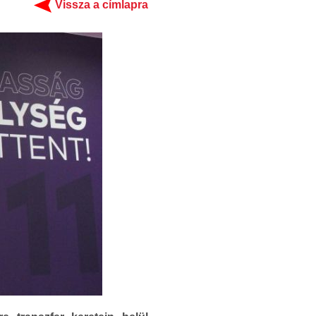
Vissza a címlapra