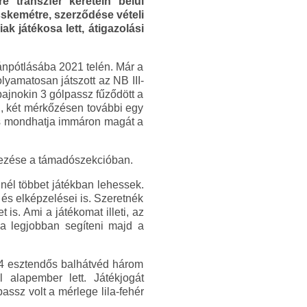
 transzfer keretein belül
cskemétre, szerződése vételi
ak játékosa lett, átigazolási
ánpótlásába 2021 telén. Már a
yamatosan játszott az NB III-
bajnokin 3 gólpassz fűződött a
l, két mérkőzésen további egy
 is mondhatja immáron magát a
érkezése a támadószekcióban.
él többet játékban lehessek.
 és elképzelései is. Szeretnék
s. Ami a játékomat illeti, az
 a legjobban segíteni majd a
24 esztendős balhátvéd három
 alapember lett. Játékjogát
ssz volt a mérlege lila-fehér