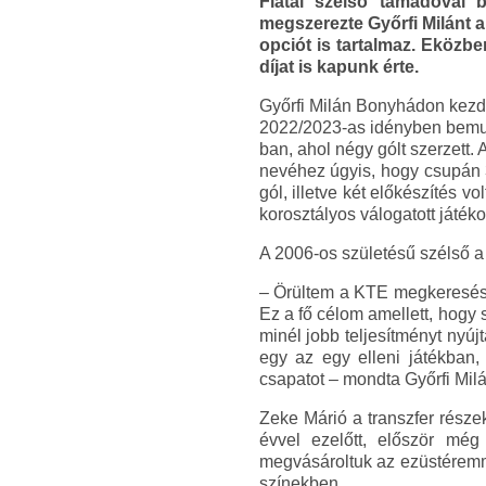
Fiatal szélső támadóval 
megszerezte Győrfi Milánt a
opciót is tartalmaz. Eközben
díjat is kapunk érte.
Győrfi Milán Bonyhádon kezde
2022/2023-as idényben bemuta
ban, ahol négy gólt szerzett.
nevéhez úgyis, hogy csupán 3
gól, illetve két előkészítés
korosztályos válogatott játéko
A 2006-os születésű szélső a 
– Örültem a KTE megkeresésé
Ez a fő célom amellett, hogy 
minél jobb teljesítményt nyú
egy az egy elleni játékban,
csapatot – mondta Győrfi Milá
Zeke Márió a transzfer rész
évvel ezelőtt, először még
megvásároltuk az ezüstéremme
színekben.