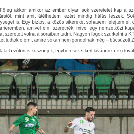
őleg akkor, amikor az ember olyan sok szeretetet kap a szu
rstól, mint amit átélhettem, ezért mindig hálás leszek. S
séget is. Egy biztos, a közös sikereket sohasem felejtem el,
arrieremben, amivel élni szeretnék, mivel egy nemzetközi ku
 szeretett volna a soraiban tudni. Nagyon fogok szurkolni a KT
eket tudtok elérni, amire sokan nem gondolnak még – búcsúzott 
latait ezúton is köszönjük, egyben sok sikert kívánunk neki továb