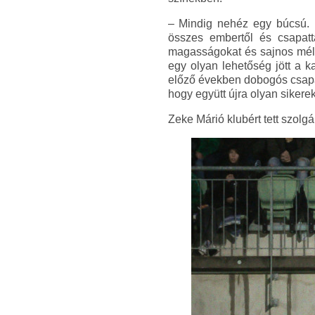
– Mindig nehéz egy búcsú. F
összes embertől és csapattá
magasságokat és sajnos mély
egy olyan lehetőség jött a k
előző években dobogós csapat
hogy együtt újra olyan siker
Zeke Márió klubért tett szolgá