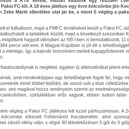
bővült a KTE kerete, miután klubunk egy részben csere
 Paksi FC-től. A 18 éves játékos egy évre kölcsönbe jön Ke
 Zeke Márió ellentétes utat jár be, s mivel ő végleg a paksi
tt el futballozni, majd a PMFC érintésével került a Paksi FC ut
tkozhatott a tartalékok között, majd a következő szezonban fol
 A mögöttünk hagyott idényben az NB I-ben is bemutatkozott, 11 
84 perce volt erre. A Magyar Kupában is jól élt a lehetőségge
 volt a mérlege, így a bajnoki bronzérem mellett kupagyőztesnek
s.
fiatalszabálynak is megfelel, egyben új alternatívákat jelent 
nek, amit mindenképpen egy lehetőségnek fogok fel, hogy min
szeretnék minél többet fejlődni, de vonzó volt a klub célkitűzése
jtani, ami magával hozza reményeim szerint az eredményességet i
 cselezésben, széljátékban erős vagyok, ebben tudom talán
n.
eként végleg a Paksi FC játékosa lett ezzel párhuzamosan. A 
 kölcsönbe érkezett Fehérvárról Kecskemétre, ahol azonnal
l záruló idény után, s végül 90 tétmérkőzésen 5 gól és 3 gólpa