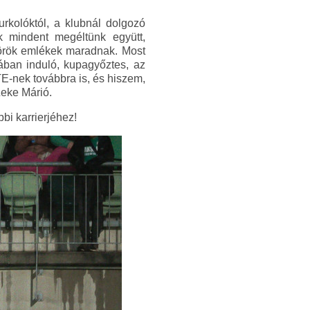
rkolóktól, a klubnál dolgozó
ok mindent megéltünk együtt,
 örök emlékek maradnak. Most
pában induló, kupagyőztes, az
E-nek továbbra is, és hiszem,
Zeke Márió.
bi karrierjéhez!