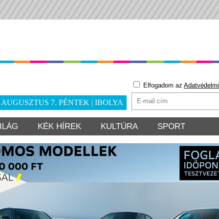
Elfogadom az
Adatvédelmi
. AUGUSZTUS 7. PÉNTEK | IBOLYA
ILÁG
KÉK HÍREK
KULTÚRA
SPORT