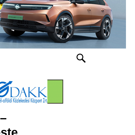
 –
este