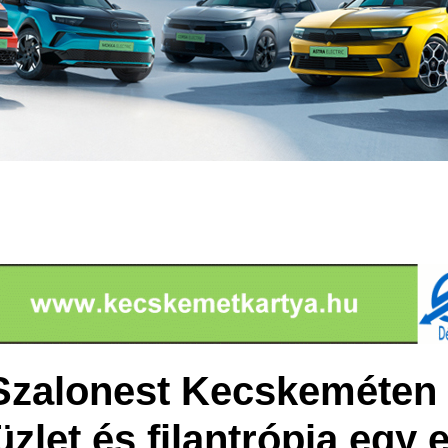
 Szalonest Kecskeméten
zlet és filantrópia egy 