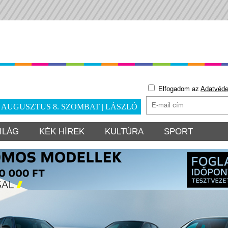
Elfogadom az
Adatvéde
. AUGUSZTUS 8. SZOMBAT | LÁSZLÓ
ILÁG
KÉK HÍREK
KULTÚRA
SPORT