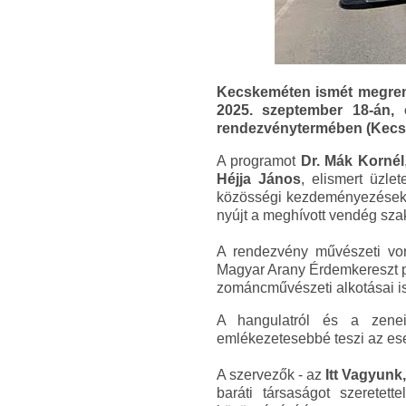
Kecskeméten ismét megrend
2025. szeptember 18-án, 
rendezvénytermében (Kecske
A programot
Dr. Mák Kornél
Héjja János
, elismert üzle
közösségi kezdeményezések
nyújt a meghívott vendég sz
A rendezvény művészeti vo
Magyar Arany Érdemkereszt po
zománcművészeti alkotásai is
A hangulatról és a zenei
emlékezetesebbé teszi az es
A szervezők - az
Itt Vagyun
baráti társaságot szeretet