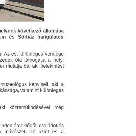
melynek következő állomása
erem és Sörház hangulatos
. Az est különleges vendége
izedek óta támogatja a helyi
r mutatja be, aki betekintést
muzeológus képviseli, aki a
nkássága, valamint különleges
 aki közreműködésével még
inden érdeklődőt, családot és
k a művészet, az üzlet és a