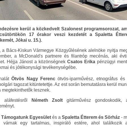
ezésre kerül a közkedvelt Szalonest programsorozat, a
csütörtökön 17 órakor veszi kezdetét a Spaletta Étt
mét, Jókai u. 15.).
, a Bács-Kiskun Vármegye Közgyűlésének alelnöke nyitja meg
tember, a McDonald's partnere és filantróp mecénás, aki évt
et. Héjja Jánost a közönségnek
Csatos Erika
pénzügyi mento
akmai és jótékonysági tevékenységébe.
nalát
Ötvös Nagy Ferenc
ötvös-iparművész, etnográfus és 
lgári tagozat kitüntetettje. Az est során bemutatásra kerül mu
 megtekinthetők lesznek.
 aláfestésről
Németh Zsolt
gitárművész gondoskodik,
eményt.
k, Támogatunk Egyesület
és a
Spaletta Étterem és Sörház
- m
tel várnak egy tartalmas, inspiráló estére, ahol találkozi